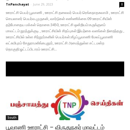
TnPanchayat
-
June 29, 2023
0
ஊராட்சி பெயர்:பூவாணி , ஊராட்சி தலைவர் பெயர்:ரெங்கநாதசுவாமி , ஊராட்சி
செயலாளர் பெயர்வ.முருகன், வார்டுகள் எண்ணிக்கை:09 ஊராட்சியின்
தற்போதைய மக்கள் தொகை:3450, ஊராட்சி ஒன்றியம்:கருங்குளம்
மாவட்டம்:தூத்துக்குடி , ஊராட்சியின் சிறப்புகள்:இயற்கை வளங்கள் நிறைந்தது ,
ஊராட்சியில் உள்ள சிற்றூர்களின் பெயர்கள்:கீழப்பூவாணி மேலப்பூவாணி
லட்சுமிபுரம் சேதுராமலிங்கபுதூர், ஊராட்சி அமைந்துள்ள சட்டமன்ற
தொகுதி:ஓட்டப்பிடாரம் ஊராட்சி...
South
பூவாணி ஊராட்சி – விருதுநகர் மாவட்டம்