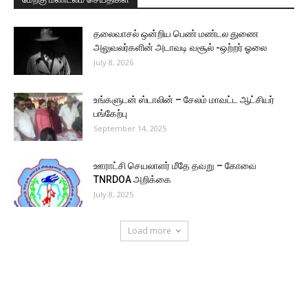
தலைவாசல் ஒன்றிய பெண் மண்டல துணை
அலுவலர்களின் அடாவடி வசூல் -ஒற்றர் ஓலை
July 8, 2026
உங்களுடன் ஸ்டாலின் – சேலம் மாவட்ட ஆட்சியர்
பங்கேற்பு
September 14, 2025
ஊராட்சி செயலாளர் மீதே தவறு – கோவை
TNRDOA அறிக்கை
July 8, 2025
Load more