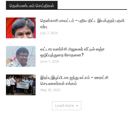
தென்மண்டலம் செய்திகள்
தென்காசி மாவட்டம் – புதிய திட்ட இயக்குநர் பதவி
ஏற்பு
July 7, 2026
வட்டார வளர்ச்சி அலுவலர் வீட்டில் லஞ்ச
ஒழிப்புத்துறை சோதனை?
June 1, 2026
இறப்பு இழப்பீடாக ஐந்து லட்சம் – ஊராட்சி
செயலாளர்கள் சங்கம்
May 30, 2026
Load more