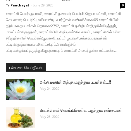
TnPanchayat
-
June 29, 2023
0
ஊராட்சி பெயர்:பூவாணி, ஊராட்சி தலைவர் பெயர்:K.ஜெயா லட்சுமி, ஊராட்சி
செயலாளர் பெயர்K.முனியாண்டி, வார்டுகள் எண்ணிக்கை:09 ஊராட்சியின்
தற்போதைய மக்கள் தொகை:2792, ஊராட்சி ஒன்றியம்:திருவில்லிபுத்தூர்,
மாவட்டம்:விருதுநகர், ஊராட்சியின் சிறப்புகள்:விவசாயம் , ஊராட்சியில் உள்ள
சிற்றூர்களின் பெயர்கள்:பூவாணி ,பட்டர் பூவாணி,சங்கரப்பநாயக்கர்
பட்டி,கிருஷ்ணாபுரம் ,மீனாட்சிபுரம்,கொளிஞ்சிப்
பட்டி,கல்லுப்பட்டி,முத்துகிருஷ்ணாபுரம் ஊராட்சி அமைந்துள்ள சட்டமன்ற...
பல்சுவை செய்திகள்
அல்லி மலரின் அற்புத மருத்துவ பயன்கள்…!!
May 24, 2020
விளக்கெண்ணெய்யில் உள்ள மருத்துவ நன்மைகள்
May 23, 2020