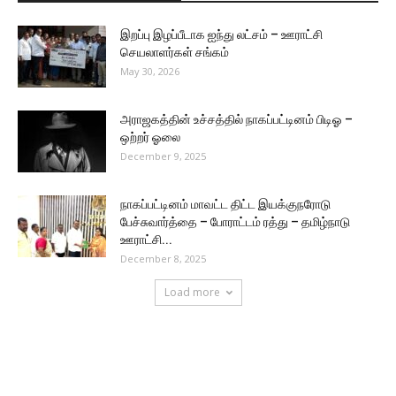
இறப்பு இழப்பீடாக ஐந்து லட்சம் – ஊராட்சி
செயலாளர்கள் சங்கம்
May 30, 2026
அராஜகத்தின் உச்சத்தில் நாகப்பட்டினம் பிடிஓ –
ஒற்றர் ஓலை
December 9, 2025
நாகப்பட்டினம் மாவட்ட திட்ட இயக்குநரோடு
பேச்சுவார்த்தை – போராட்டம் ரத்து – தமிழ்நாடு
ஊராட்சி...
December 8, 2025
Load more