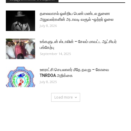
தலைவாசல் ஒன்றிய பெண் மண்டல துணை
அலுவலர்களின் அடாவடி வசூல் -ஒற்றர் ஓலை
July 8, 2026
உங்களுடன் ஸ்டாலின் – சேலம் மாவட்ட ஆட்சியர்
பங்கேற்பு
September 14, 2025
ஊராட்சி செயலாளர் மீதே தவறு – கோவை
TNRDOA அறிக்கை
July 8, 2025
Load more