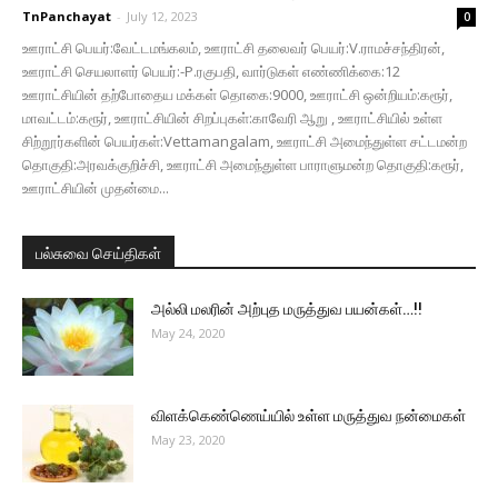
TnPanchayat
-
July 12, 2023
0
ஊராட்சி பெயர்:வேட்டமங்கலம், ஊராட்சி தலைவர் பெயர்:V.ராமச்சந்திரன்,
ஊராட்சி செயலாளர் பெயர்:-P.ரகுபதி, வார்டுகள் எண்ணிக்கை:12
ஊராட்சியின் தற்போதைய மக்கள் தொகை:9000, ஊராட்சி ஒன்றியம்:கரூர்,
மாவட்டம்:கரூர், ஊராட்சியின் சிறப்புகள்:காவேரி ஆறு , ஊராட்சியில் உள்ள
சிற்றூர்களின் பெயர்கள்:Vettamangalam, ஊராட்சி அமைந்துள்ள சட்டமன்ற
தொகுதி:அரவக்குறிச்சி, ஊராட்சி அமைந்துள்ள பாராளுமன்ற தொகுதி:கரூர்,
ஊராட்சியின் முதன்மை...
பல்சுவை செய்திகள்
அல்லி மலரின் அற்புத மருத்துவ பயன்கள்…!!
May 24, 2020
விளக்கெண்ணெய்யில் உள்ள மருத்துவ நன்மைகள்
May 23, 2020