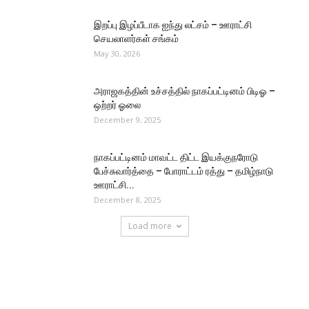
இறப்பு இழப்பீடாக ஐந்து லட்சம் – ஊராட்சி
செயலாளர்கள் சங்கம்
May 30, 2026
அராஜகத்தின் உச்சத்தில் நாகப்பட்டினம் பிடிஓ –
ஒற்றர் ஓலை
December 9, 2025
நாகப்பட்டினம் மாவட்ட திட்ட இயக்குநரோடு
பேச்சுவார்த்தை – போராட்டம் ரத்து – தமிழ்நாடு
ஊராட்சி...
December 8, 2025
Load more