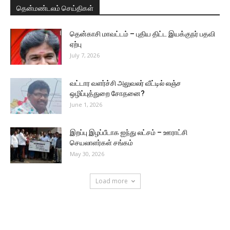
தென்மண்டலம் செய்திகள்
தென்காசி மாவட்டம் – புதிய திட்ட இயக்குநர் பதவி
ஏற்பு
July 7, 2026
வட்டார வளர்ச்சி அலுவலர் வீட்டில் லஞ்ச
ஒழிப்புத்துறை சோதனை?
June 1, 2026
இறப்பு இழப்பீடாக ஐந்து லட்சம் – ஊராட்சி
செயலாளர்கள் சங்கம்
May 30, 2026
Load more