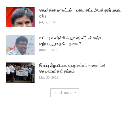
தென்காசி மாவட்டம் – புதிய திட்ட இயக்குநர் பதவி
ஏற்பு
July 7, 2026
வட்டார வளர்ச்சி அலுவலர் வீட்டில் லஞ்ச
ஒழிப்புத்துறை சோதனை?
June 1, 2026
இறப்பு இழப்பீடாக ஐந்து லட்சம் – ஊராட்சி
செயலாளர்கள் சங்கம்
May 30, 2026
Load more