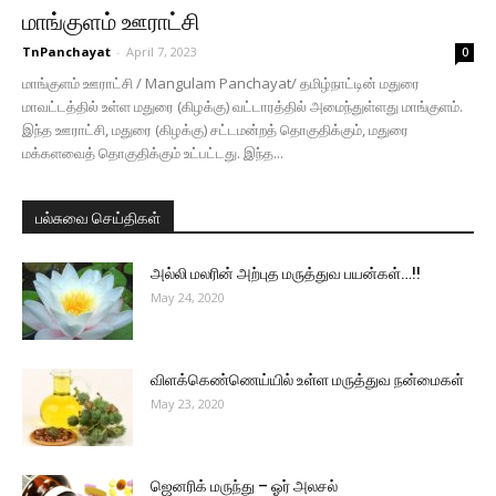
மாங்குளம் ஊராட்சி
TnPanchayat
-
April 7, 2023
0
மாங்குளம் ஊராட்சி / Mangulam Panchayat/ தமிழ்நாட்டின் மதுரை
மாவட்டத்தில் உள்ள மதுரை (கிழக்கு) வட்டாரத்தில் அமைந்துள்ளது மாங்குளம்.
இந்த ஊராட்சி, மதுரை (கிழக்கு) சட்டமன்றத் தொகுதிக்கும், மதுரை
மக்களவைத் தொகுதிக்கும் உட்பட்டது. இந்த...
பல்சுவை செய்திகள்
அல்லி மலரின் அற்புத மருத்துவ பயன்கள்…!!
May 24, 2020
விளக்கெண்ணெய்யில் உள்ள மருத்துவ நன்மைகள்
May 23, 2020
ஜெனரிக் மருந்து – ஓர் அலசல்