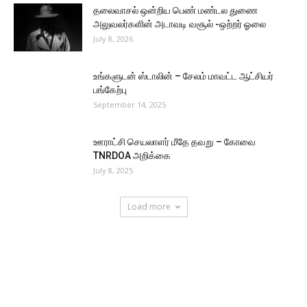
தலைவாசல் ஒன்றிய பெண் மண்டல துணை
அலுவலர்களின் அடாவடி வசூல் -ஒற்றர் ஓலை
July 8, 2026
உங்களுடன் ஸ்டாலின் – சேலம் மாவட்ட ஆட்சியர்
பங்கேற்பு
September 14, 2025
ஊராட்சி செயலாளர் மீதே தவறு – கோவை
TNRDOA அறிக்கை
July 8, 2025
Load more