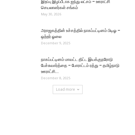
இறப்பு இழப்பீடாக ஐந்து லட்சம் – ஊராட்சி
செயலாளர்கள் சங்கம்
May 30, 2026
அராஜகத்தின் உச்சத்தில் நாகப்பட்டினம் பிடிஓ –
ஒற்றர் ஓலை
December 9, 2025
நாகப்பட்டினம் மாவட்ட திட்ட இயக்குநரோடு
பேச்சுவார்த்தை – போராட்டம் ரத்து – தமிழ்நாடு
ஊராட்சி...
December 8, 2025
Load more