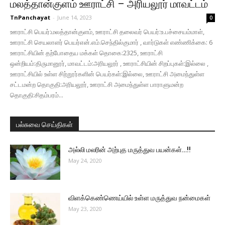
மலத்தான்குளம் ஊராட்சி – அரியலூர் மாவட்டம்
TnPanchayat
-
June 14, 2023
0
ஊராட்சி பெயர்:மலத்தான்குளம், ஊராட்சி தலைவர் பெயர்:உ.பச்சையம்மாள்,
ஊராட்சி செயலாளர் பெயர்என்.எம்.செந்தில்குமார் , வார்டுகள் எண்ணிக்கை: 6
ஊராட்சியின் தற்போதைய மக்கள் தொகை:2325, ஊராட்சி
ஒன்றியம்:திருமானூர், மாவட்டம்:அரியலூர் , ஊராட்சியின் சிறப்புகள்:இல்லை ,
ஊராட்சியில் உள்ள சிற்றூர்களின் பெயர்கள்:இல்லை, ஊராட்சி அமைந்துள்ள
சட்டமன்ற தொகுதி:அரியலூர், ஊராட்சி அமைந்துள்ள பாராளுமன்ற
தொகுதி:சிதம்பரம்...
பல்சுவை செய்திகள்
அல்லி மலரின் அற்புத மருத்துவ பயன்கள்…!!
May 24, 2020
விளக்கெண்ணெய்யில் உள்ள மருத்துவ நன்மைகள்
May 23, 2020