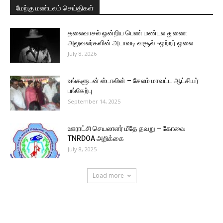
மேற்கு மண்டலம் செய்திகள்
தலைவாசல் ஒன்றிய பெண் மண்டல துணை
அலுவலர்களின் அடாவடி வசூல் -ஒற்றர் ஓலை
July 8, 2026
உங்களுடன் ஸ்டாலின் – சேலம் மாவட்ட ஆட்சியர்
பங்கேற்பு
September 14, 2025
ஊராட்சி செயலாளர் மீதே தவறு – கோவை
TNRDOA அறிக்கை
July 8, 2025
Load more