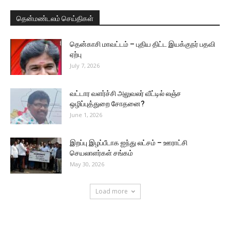
தென்மண்டலம் செய்திகள்
தென்காசி மாவட்டம் – புதிய திட்ட இயக்குநர் பதவி
ஏற்பு
July 7, 2026
வட்டார வளர்ச்சி அலுவலர் வீட்டில் லஞ்ச
ஒழிப்புத்துறை சோதனை?
June 1, 2026
இறப்பு இழப்பீடாக ஐந்து லட்சம் – ஊராட்சி
செயலாளர்கள் சங்கம்
May 30, 2026
Load more