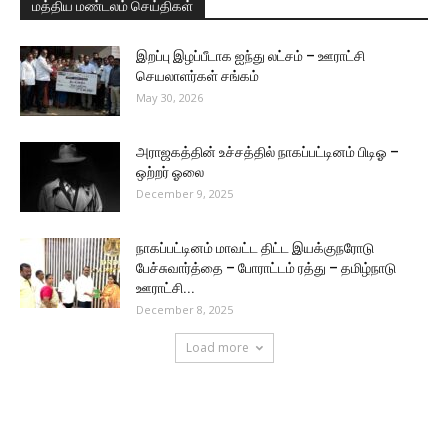
மத்திய மண்டலம் செய்திகள்
இறப்பு இழப்பீடாக ஐந்து லட்சம் – ஊராட்சி
செயலாளர்கள் சங்கம்
May 30, 2026
அராஜகத்தின் உச்சத்தில் நாகப்பட்டினம் பிடிஓ –
ஒற்றர் ஓலை
December 9, 2025
நாகப்பட்டினம் மாவட்ட திட்ட இயக்குநரோடு
பேச்சுவார்த்தை – போராட்டம் ரத்து – தமிழ்நாடு
ஊராட்சி...
December 8, 2025
Load more