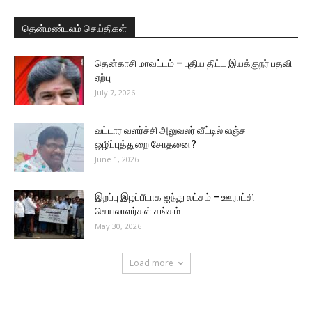
தென்மண்டலம் செய்திகள்
தென்காசி மாவட்டம் – புதிய திட்ட இயக்குநர் பதவி
ஏற்பு
July 7, 2026
வட்டார வளர்ச்சி அலுவலர் வீட்டில் லஞ்ச
ஒழிப்புத்துறை சோதனை?
June 1, 2026
இறப்பு இழப்பீடாக ஐந்து லட்சம் – ஊராட்சி
செயலாளர்கள் சங்கம்
May 30, 2026
Load more