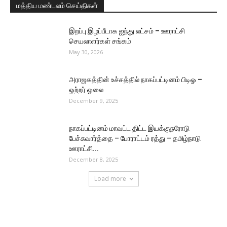
மத்திய மண்டலம் செய்திகள்
இறப்பு இழப்பீடாக ஐந்து லட்சம் – ஊராட்சி
செயலாளர்கள் சங்கம்
May 30, 2026
அராஜகத்தின் உச்சத்தில் நாகப்பட்டினம் பிடிஓ –
ஒற்றர் ஓலை
December 9, 2025
நாகப்பட்டினம் மாவட்ட திட்ட இயக்குநரோடு
பேச்சுவார்த்தை – போராட்டம் ரத்து – தமிழ்நாடு
ஊராட்சி...
December 8, 2025
Load more