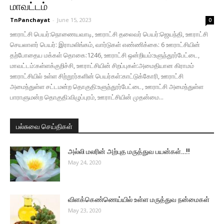
மாவட்டம்
TnPanchayat
-
June 15, 2023
0
ஊராட்சி பெயர்:நொணையவாடி, ஊராட்சி தலைவர் பெயர்:ஜெயந்தி, ஊராட்சி
செயலாளர் பெயர்: இராமலிங்கம், வார்டுகள் எண்ணிக்கை: 6 ஊராட்சியின்
தற்போதைய மக்கள் தொகை:1246, ஊராட்சி ஒன்றியம்:உளுந்தூர்பேட்டை,
மாவட்டம்:கள்ளக்குறிச்சி, ஊராட்சியின் சிறப்புகள்:அமைதியான கிராமம்
ஊராட்சியில் உள்ள சிற்றூர்களின் பெயர்கள்:காட்டுக்கோரி, ஊராட்சி
அமைந்துள்ள சட்டமன்ற தொகுதி:உளுந்தூர்பேட்டை, ஊராட்சி அமைந்துள்ள
பாராளுமன்ற தொகுதி:விழுப்புரம், ஊராட்சியின் முதன்மை...
பல்சுவை செய்திகள்
அல்லி மலரின் அற்புத மருத்துவ பயன்கள்…!!
May 24, 2020
விளக்கெண்ணெய்யில் உள்ள மருத்துவ நன்மைகள்
May 23, 2020