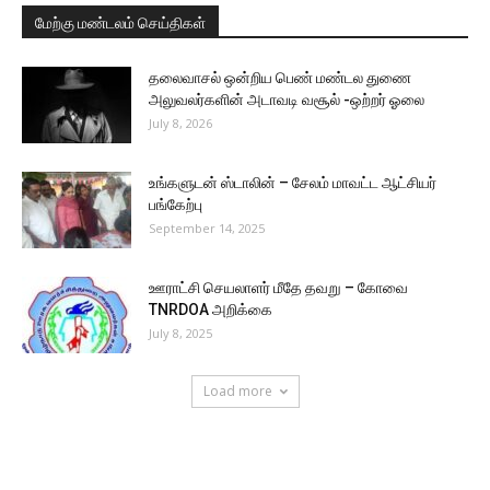
மேற்கு மண்டலம் செய்திகள்
தலைவாசல் ஒன்றிய பெண் மண்டல துணை
அலுவலர்களின் அடாவடி வசூல் -ஒற்றர் ஓலை
July 8, 2026
உங்களுடன் ஸ்டாலின் – சேலம் மாவட்ட ஆட்சியர்
பங்கேற்பு
September 14, 2025
ஊராட்சி செயலாளர் மீதே தவறு – கோவை
TNRDOA அறிக்கை
July 8, 2025
Load more