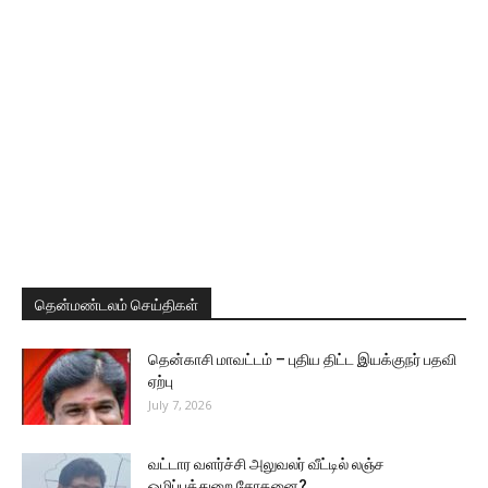
தென்மண்டலம் செய்திகள்
தென்காசி மாவட்டம் – புதிய திட்ட இயக்குநர் பதவி
ஏற்பு
July 7, 2026
வட்டார வளர்ச்சி அலுவலர் வீட்டில் லஞ்ச
ஒழிப்புத்துறை சோதனை?