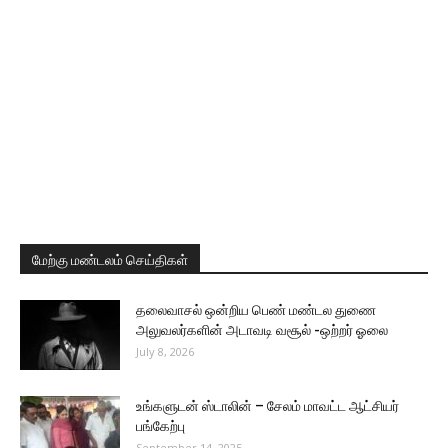
மேற்கு மண்டலம் செய்திகள்
தலைவாசல் ஒன்றிய பெண் மண்டல துணை
அலுவலர்களின் அடாவடி வசூல் -ஒற்றர் ஓலை
July 8, 2026
உங்களுடன் ஸ்டாலின் – சேலம் மாவட்ட ஆட்சியர்
பங்கேற்பு
September 14, 2025