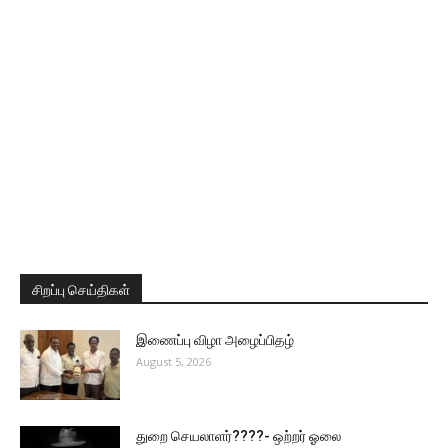
சிறப்பு செய்திகள்
இணைப்பு விழா அழைப்பிதழ்
August 5, 2026
துறை செயலாளர்????- ஒற்றர் ஓலை