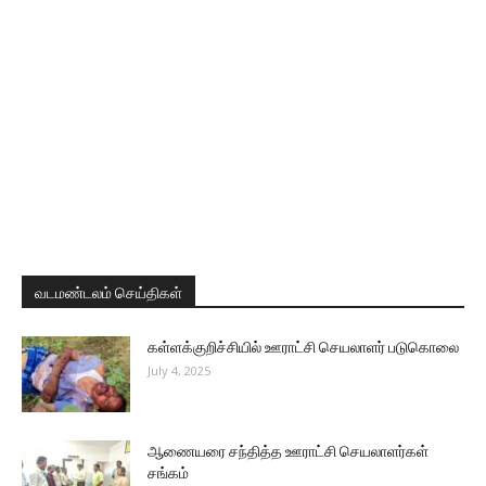
வடமண்டலம் செய்திகள்
கள்ளக்குறிச்சியில் ஊராட்சி செயலாளர் படுகொலை
July 4, 2025
ஆணையரை சந்தித்த ஊராட்சி செயலாளர்கள்
சங்கம்