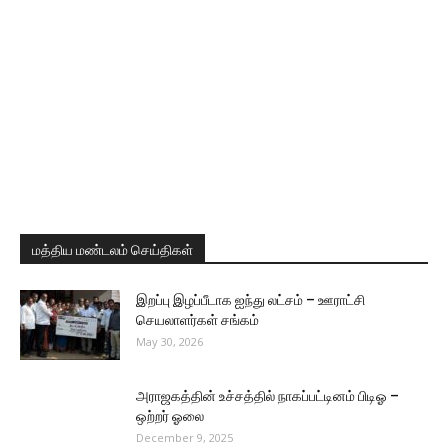
மத்திய மண்டலம் செய்திகள்
இறப்பு இழப்பீடாக ஐந்து லட்சம் – ஊராட்சி
செயலாளர்கள் சங்கம்
May 30, 2026
அராஜகத்தின் உச்சத்தில் நாகப்பட்டினம் பிடிஓ –
ஒற்றர் ஓலை
December 9, 2025