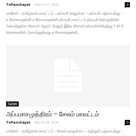
TnPanchayat
-
March 31, 2020
0
மாநிலம் – தமிழ்நாடு மாவட்டம் – தர்மபுரி தாலுக்கா – தர்மபுரி பஞ்சாயத்து –
எ.கோலாஹள்ளி எ.கோலாஹள்ளி தர்மபுரி மாவட்டம் தர்மபுரி தொகுதியில்
அமைந்துள்ள கிராமம் ஆகும். மேலும் இந்த கிராமம் தர்மபுரியிலிருந்து 1 கி மீ
தொலைவில் அமைந்துள்ளது எ.கோலாஹள்ளி...
Salem
அப்பமாசமுத்திரம் – சேலம் மாவட்டம்
TnPanchayat
-
March 28, 2020
0
மாநிலம் – தமிழ்நாடு மாவட்டம் – சேலம் தாலுக்கா – ஆத்தூர் பஞ்சாயத்து –