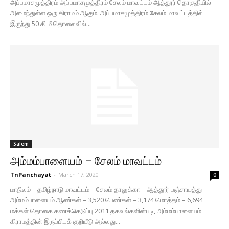
அப்பமாசமுத்திரம் அப்பமாசமுத்திரம் சேலம் மாவட்டம் ஆத்தூர் தொகுதியில்
அமைந்துள்ள ஒரு கிராமம் ஆகும். அப்பமாசமுத்திரம் சேலம் மாவட்டத்தில்
இருந்து 50 கி மீ தொலைவில்...
Salem
அம்மம்பாளையம் – சேலம் மாவட்டம்
TnPanchayat
-
March 17, 2020
0
மாநிலம் – தமிழ்நாடு மாவட்டம் – சேலம் தாலுக்கா – ஆத்தூர் பஞ்சாயத்து –
அம்மம்பாளையம் ஆண்கள் – 3,520 பெண்கள் – 3,174 மொத்தம் – 6,694
மக்கள் தொகை கணக்கெடுப்பு 2011 தகவல்களின்படி, அம்மம்பாளையம்
கிராமத்தின் இருப்பிடக் குறியீடு அல்லது...