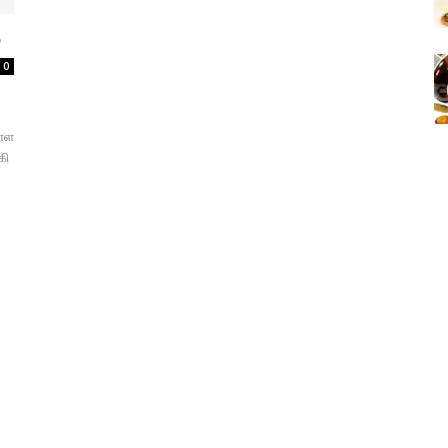
்
0
ள்ள
கி