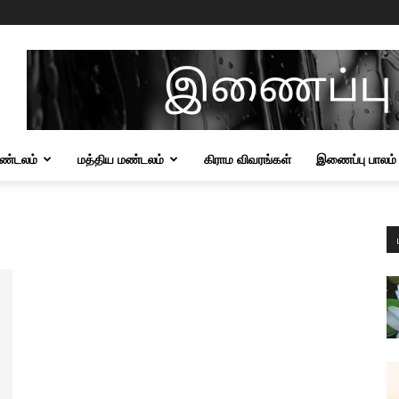
மண்டலம்
மத்திய மண்டலம்
கிராம விவரங்கள்
இணைப்பு பாலம்