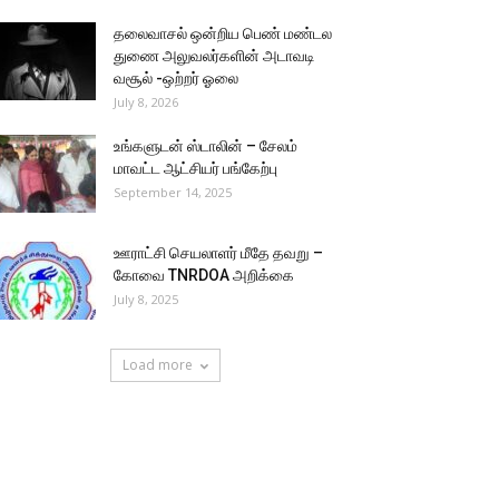
தலைவாசல் ஒன்றிய பெண் மண்டல
துணை அலுவலர்களின் அடாவடி
வசூல் -ஒற்றர் ஓலை
July 8, 2026
உங்களுடன் ஸ்டாலின் – சேலம்
மாவட்ட ஆட்சியர் பங்கேற்பு
September 14, 2025
ஊராட்சி செயலாளர் மீதே தவறு –
கோவை TNRDOA அறிக்கை
July 8, 2025
Load more