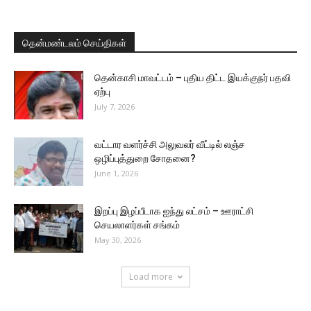
தென்மண்டலம் செய்திகள்
தென்காசி மாவட்டம் – புதிய திட்ட இயக்குநர் பதவி
ஏற்பு
July 7, 2026
வட்டார வளர்ச்சி அலுவலர் வீட்டில் லஞ்ச
ஒழிப்புத்துறை சோதனை?
June 1, 2026
இறப்பு இழப்பீடாக ஐந்து லட்சம் – ஊராட்சி
செயலாளர்கள் சங்கம்
May 30, 2026
Load more