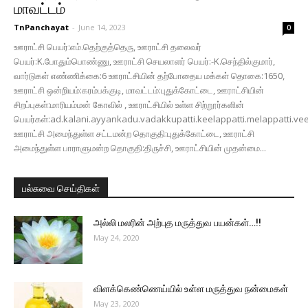
மாவட்டம்
TnPanchayat
-
June 14, 2023
0
ஊராட்சி பெயர்:எம்.தெற்குத்தெரு, ஊராட்சி தலைவர்
பெயர்:K.போதும்பொண்ணு, ஊராட்சி செயலாளர் பெயர்:-K.செந்தில்குமார்,
வார்டுகள் எண்ணிக்கை:6 ஊராட்சியின் தற்போதைய மக்கள் தொகை:1650,
ஊராட்சி ஒன்றியம்:கரம்பக்குடி, மாவட்டம்:புதுக்கோட்டை, ஊராட்சியின்
சிறப்புகள்:மாரியம்மன் கோவில் , ஊராட்சியில் உள்ள சிற்றூர்களின்
பெயர்கள்:ad.kalani.ayyankadu.vadakkupatti.keelappatti.melappatti.v
ஊராட்சி அமைந்துள்ள சட்டமன்ற தொகுதி:புதுக்கோட்டை, ஊராட்சி
அமைந்துள்ள பாராளுமன்ற தொகுதி:திருச்சி, ஊராட்சியின் முதன்மை...
பல்சுவை செய்திகள்
அல்லி மலரின் அற்புத மருத்துவ பயன்கள்…!!
May 24, 2020
விளக்கெண்ணெய்யில் உள்ள மருத்துவ நன்மைகள்
May 23, 2020