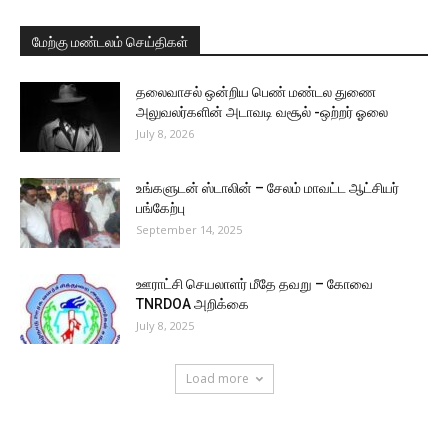
மேற்கு மண்டலம் செய்திகள்
தலைவாசல் ஒன்றிய பெண் மண்டல துணை
அலுவலர்களின் அடாவடி வசூல் -ஒற்றர் ஓலை
July 8, 2026
உங்களுடன் ஸ்டாலின் – சேலம் மாவட்ட ஆட்சியர்
பங்கேற்பு
September 14, 2025
ஊராட்சி செயலாளர் மீதே தவறு – கோவை
TNRDOA அறிக்கை
July 8, 2025
Load more