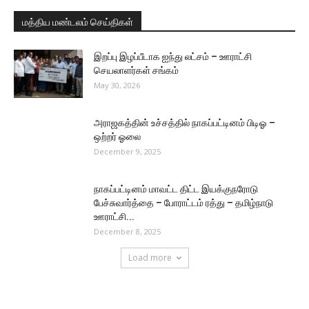
மத்திய மண்டலம் செய்திகள்
இறப்பு இழப்பீடாக ஐந்து லட்சம் – ஊராட்சி
செயலாளர்கள் சங்கம்
May 30, 2026
அராஜகத்தின் உச்சத்தில் நாகப்பட்டினம் பிடிஓ –
ஒற்றர் ஓலை
December 9, 2025
நாகப்பட்டினம் மாவட்ட திட்ட இயக்குநரோடு
பேச்சுவார்த்தை – போராட்டம் ரத்து – தமிழ்நாடு
ஊராட்சி...
December 8, 2025
Load more