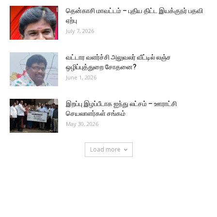
தென்காசி மாவட்டம் – புதிய திட்ட இயக்குநர் பதவி
ஏற்பு
July 7, 2026
வட்டார வளர்ச்சி அலுவலர் வீட்டில் லஞ்ச
ஒழிப்புத்துறை சோதனை?
June 1, 2026
இறப்பு இழப்பீடாக ஐந்து லட்சம் – ஊராட்சி
செயலாளர்கள் சங்கம்
May 30, 2026
Load more