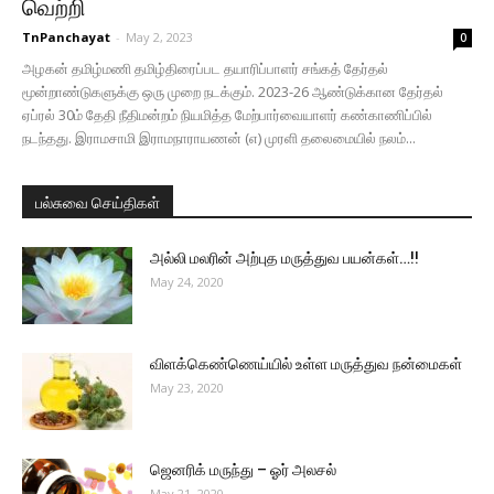
வெற்றி
TnPanchayat
-
May 2, 2023
0
அழகன் தமிழ்மணி தமிழ்திரைப்பட தயாரிப்பாளர் சங்கத் தேர்தல்
மூன்றாண்டுகளுக்கு ஒரு முறை நடக்கும். 2023-26 ஆண்டுக்கான தேர்தல்
ஏப்ரல் 30ம் தேதி நீதிமன்றம் நியமித்த மேற்பார்வையாளர் கண்காணிப்பில்
நடந்தது. இராமசாமி இராமநாராயணன் (எ) முரளி தலைமையில் நலம்...
பல்சுவை செய்திகள்
அல்லி மலரின் அற்புத மருத்துவ பயன்கள்…!!
May 24, 2020
விளக்கெண்ணெய்யில் உள்ள மருத்துவ நன்மைகள்
May 23, 2020
ஜெனரிக் மருந்து – ஓர் அலசல்
May 21, 2020