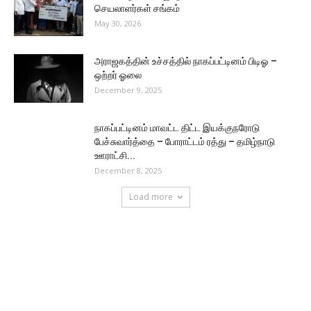
செயலாளர்கள் சங்கம்
May 30, 2026
அராஜகத்தின் உச்சத்தில் நாகப்பட்டினம் பிடிஓ –
ஒற்றர் ஓலை
December 9, 2025
நாகப்பட்டினம் மாவட்ட திட்ட இயக்குநரோடு
பேச்சுவார்த்தை – போராட்டம் ரத்து – தமிழ்நாடு
ஊராட்சி...
December 8, 2025
Load more