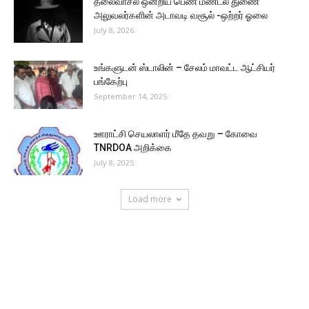
தலைவாசல் ஒன்றிய பெண் மண்டல துணை
அலுவலர்களின் அடாவடி வசூல் -ஒற்றர் ஓலை
July 8, 2026
உங்களுடன் ஸ்டாலின் – சேலம் மாவட்ட ஆட்சியர்
பங்கேற்பு
September 14, 2025
ஊராட்சி செயலாளர் மீதே தவறு – கோவை
TNRDOA அறிக்கை
July 8, 2025
Load more