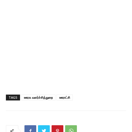
TAGS
ஊரக வளர்ச்சித்துறை
ஊராட்சி