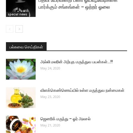
பார்க்கும் சங்கங்கள் – ஒற்றர் ஓலை
special news
பல்சுவை செய்திகள்
அல்லி மலரின் அற்புத மருத்துவ பயன்கள்…!!
May 24, 2020
விளக்கெண்ணெய்யில் உள்ள மருத்துவ நன்மைகள்
May 23, 2020
ஜெனரிக் மருந்து – ஓர் அலசல்
May 21, 2020