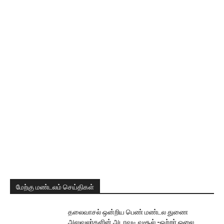
மேற்கு மண்டலம் செய்திகள்
தலைவாசல் ஒன்றிய பெண் மண்டல துணை
அலுவலர்களின் அடாவடி வசூல் -ஒற்றர் ஓலை