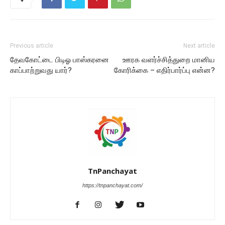
Previous article
Next article
தேவகோட்டை பிடிஓ பாஸ்கரனை
ஊரக வளர்ச்சித்துறை மானிய
காப்பாற்றுவது யார்?
கோரிக்கை – எதிர்பார்ப்பு என்ன?
TnPanchayat
https://tnpanchayat.com/