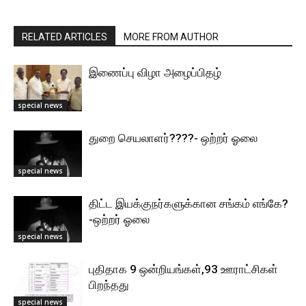
RELATED ARTICLES
MORE FROM AUTHOR
இணைப்பு விழா அழைப்பிதழ்
special news
துறை செயலாளர்????- ஒற்றர் ஓலை
special news
திட்ட இயக்குநர்களுக்கான சங்கம் எங்கே?
-ஒற்றர் ஓலை
special news
புதிதாக 9 ஒன்றியங்கள்,93 ஊராட்சிகள்
பிறந்தது
special news