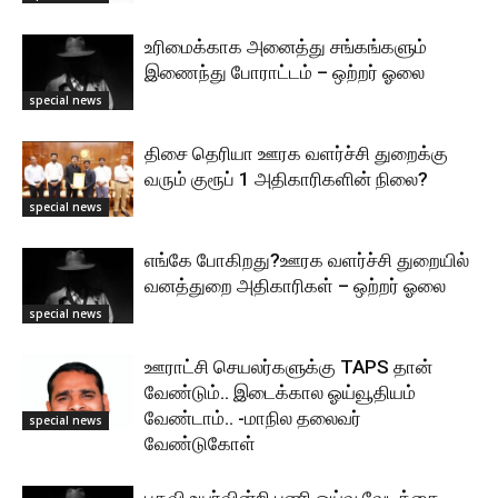
உரிமைக்காக அனைத்து சங்கங்களும்
இணைந்து போராட்டம் – ஒற்றர் ஓலை
special news
திசை தெரியா ஊரக வளர்ச்சி துறைக்கு
வரும் குரூப் 1 அதிகாரிகளின் நிலை?
special news
எங்கே போகிறது?ஊரக வளர்ச்சி துறையில்
வனத்துறை அதிகாரிகள் – ஒற்றர் ஓலை
special news
ஊராட்சி செயலர்களுக்கு TAPS தான்
வேண்டும்.. இடைக்கால ஓய்வூதியம்
வேண்டாம்.. -மாநில தலைவர்
special news
வேண்டுகோள்
பதவி உயர்வின்றி பணி ஓய்வு,வேடிக்கை