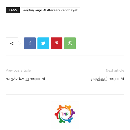
TAGS
கார்சேரி ஊராட்சி /Karseri Panchayat
Previous article
Next article
காதக்கிணறு ஊராட்சி
குருத்தூர் ஊராட்சி