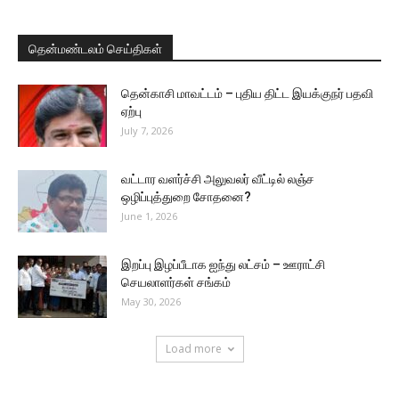
தென்மண்டலம் செய்திகள்
தென்காசி மாவட்டம் – புதிய திட்ட இயக்குநர் பதவி
ஏற்பு
July 7, 2026
வட்டார வளர்ச்சி அலுவலர் வீட்டில் லஞ்ச
ஒழிப்புத்துறை சோதனை?
June 1, 2026
இறப்பு இழப்பீடாக ஐந்து லட்சம் – ஊராட்சி
செயலாளர்கள் சங்கம்
May 30, 2026
Load more