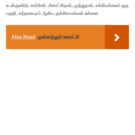
உடன்குண்டு, கார்சேரி, மீனாட்சிநகர், முத்துநகர், சக்கிமங்கலம் ஒரு
பகுதி, சந்தானபுரம் ஆகிய குக்கிராமங்கள் உள்ளன.
Also Read
குன்னத்தூர் ஊராட்சி