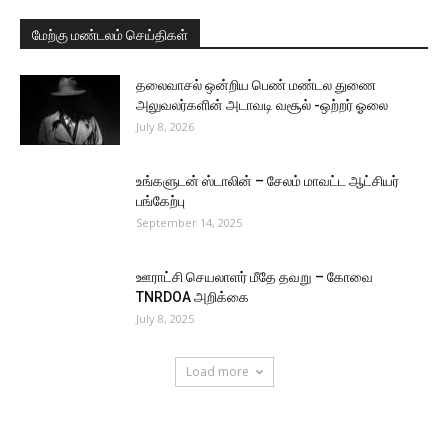
மேற்கு மண்டலம் செய்திகள்
தலைவாசல் ஒன்றிய பெண் மண்டல துணை
அலுவலர்களின் அடாவடி வசூல் -ஒற்றர் ஓலை
July 8, 2026
உங்களுடன் ஸ்டாலின் – சேலம் மாவட்ட ஆட்சியர்
பங்கேற்பு
September 14, 2025
ஊராட்சி செயலாளர் மீதே தவறு – கோவை
TNRDOA அறிக்கை
July 8, 2025
Load more