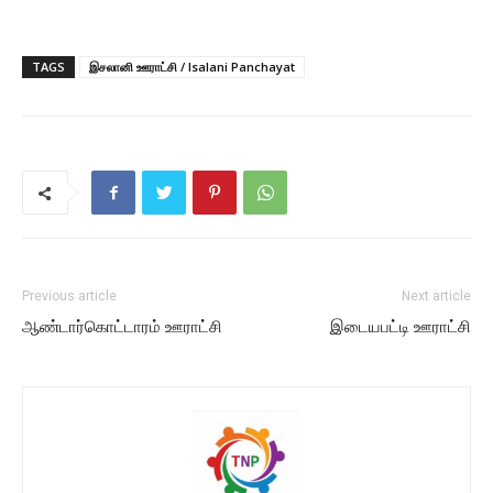
TAGS
இசலானி ஊராட்சி / Isalani Panchayat
Previous article
Next article
ஆண்டார்கொட்டாரம் ஊராட்சி
இடையபட்டி ஊராட்சி