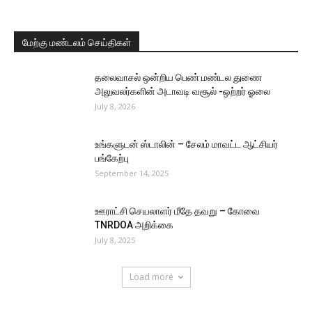
மேற்கு மண்டலம் செய்திகள்
தலைவாசல் ஒன்றிய பெண் மண்டல துணை
அலுவலர்களின் அடாவடி வசூல் -ஒற்றர் ஓலை
July 8, 2026
உங்களுடன் ஸ்டாலின் – சேலம் மாவட்ட ஆட்சியர்
பங்கேற்பு
September 14, 2025
ஊராட்சி செயலாளர் மீதே தவறு – கோவை
TNRDOA அறிக்கை
July 8, 2025
Load more