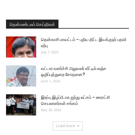
தென்மண்டலம் செய்திகள்
தென்காசி மாவட்டம் – புதிய திட்ட இயக்குநர் பதவி
ஏற்பு
July 7, 2026
வட்டார வளர்ச்சி அலுவலர் வீட்டில் லஞ்ச
ஒழிப்புத்துறை சோதனை?
June 1, 2026
இறப்பு இழப்பீடாக ஐந்து லட்சம் – ஊராட்சி
செயலாளர்கள் சங்கம்
May 30, 2026
Load more