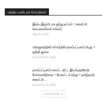
மத்திய மண்டலம் செய்திகள்
இறப்பு இழப்பீடாக ஐந்து லட்சம் – ஊராட்சி
செயலாளர்கள் சங்கம்
May 30, 2026
அராஜகத்தின் உச்சத்தில் நாகப்பட்டினம் பிடிஓ –
ஒற்றர் ஓலை
December 9, 2025
நாகப்பட்டினம் மாவட்ட திட்ட இயக்குநரோடு
பேச்சுவார்த்தை – போராட்டம் ரத்து – தமிழ்நாடு
ஊராட்சி...
December 8, 2025
Load more