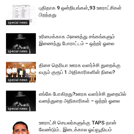
புதிதாக 9 ஒன்றியங்கள்,93 ஊராட்சிகள்
பிறந்தது
special news
உரிமைக்காக அனைத்து சங்கங்களும்
இணைந்து போராட்டம் – ஒற்றர் ஓலை
special news
திசை தெரியா ஊரக வளர்ச்சி துறைக்கு
வரும் குரூப் 1 அதிகாரிகளின் நிலை?
special news
எங்கே போகிறது?ஊரக வளர்ச்சி துறையில்
வனத்துறை அதிகாரிகள் – ஒற்றர் ஓலை
special news
ஊராட்சி செயலர்களுக்கு TAPS தான்
வேண்டும்.. இடைக்கால ஓய்வூதியம்