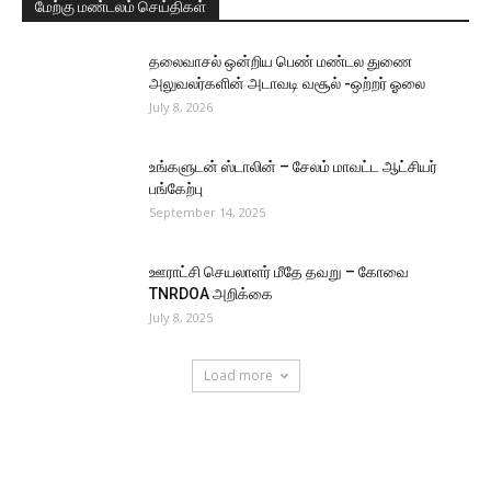
மேற்கு மண்டலம் செய்திகள்
தலைவாசல் ஒன்றிய பெண் மண்டல துணை
அலுவலர்களின் அடாவடி வசூல் -ஒற்றர் ஓலை
July 8, 2026
உங்களுடன் ஸ்டாலின் – சேலம் மாவட்ட ஆட்சியர்
பங்கேற்பு
September 14, 2025
ஊராட்சி செயலாளர் மீதே தவறு – கோவை
TNRDOA அறிக்கை
July 8, 2025
Load more