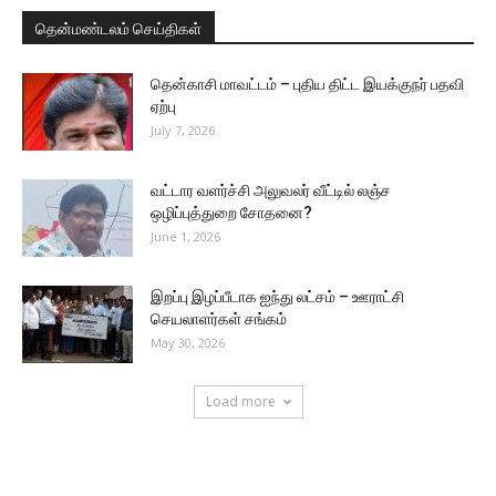
தென்மண்டலம் செய்திகள்
தென்காசி மாவட்டம் – புதிய திட்ட இயக்குநர் பதவி
ஏற்பு
July 7, 2026
வட்டார வளர்ச்சி அலுவலர் வீட்டில் லஞ்ச
ஒழிப்புத்துறை சோதனை?
June 1, 2026
இறப்பு இழப்பீடாக ஐந்து லட்சம் – ஊராட்சி
செயலாளர்கள் சங்கம்
May 30, 2026
Load more