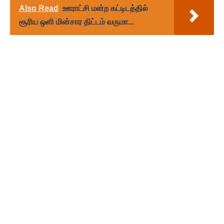
Also Read
ஊராட்சி மன்ற கட்டிடத்தில்
சூரிய ஒளி மின்சார திட்டம் வருமா...