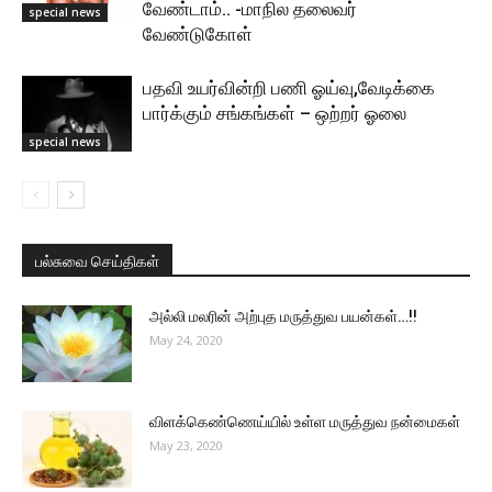
வேண்டாம்.. -மாநில தலைவர்
special news
வேண்டுகோள்
பதவி உயர்வின்றி பணி ஓய்வு,வேடிக்கை
பார்க்கும் சங்கங்கள் – ஒற்றர் ஓலை
special news
பல்சுவை செய்திகள்
அல்லி மலரின் அற்புத மருத்துவ பயன்கள்…!!
May 24, 2020
விளக்கெண்ணெய்யில் உள்ள மருத்துவ நன்மைகள்
May 23, 2020