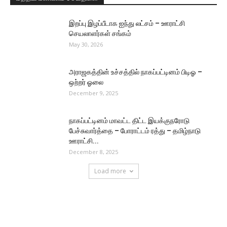
இறப்பு இழப்பீடாக ஐந்து லட்சம் – ஊராட்சி
செயலாளர்கள் சங்கம்
May 30, 2026
அராஜகத்தின் உச்சத்தில் நாகப்பட்டினம் பிடிஓ –
ஒற்றர் ஓலை
December 9, 2025
நாகப்பட்டினம் மாவட்ட திட்ட இயக்குநரோடு
பேச்சுவார்த்தை – போராட்டம் ரத்து – தமிழ்நாடு
ஊராட்சி...
December 8, 2025
Load more