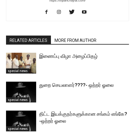
https://tnpanchayat.com/
RELATED ARTICLES
MORE FROM AUTHOR
இணைப்பு விழா அழைப்பிதழ்
special news
துறை செயலாளர்????- ஒற்றர் ஓலை
special news
திட்ட இயக்குநர்களுக்கான சங்கம் எங்கே?
-ஒற்றர் ஓலை
special news