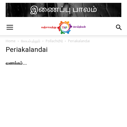
Home
கோயம்புத்தூர்
Pollachi(N)
Periakalandai
Periakalandai
வணக்கம்…