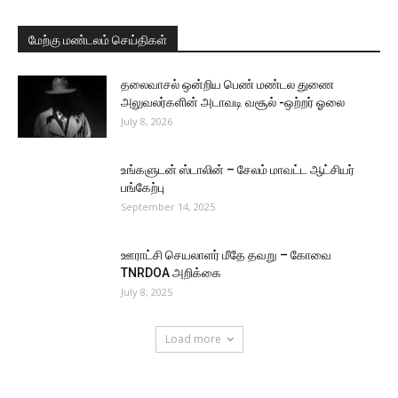
மேற்கு மண்டலம் செய்திகள்
தலைவாசல் ஒன்றிய பெண் மண்டல துணை
அலுவலர்களின் அடாவடி வசூல் -ஒற்றர் ஓலை
July 8, 2026
உங்களுடன் ஸ்டாலின் – சேலம் மாவட்ட ஆட்சியர்
பங்கேற்பு
September 14, 2025
ஊராட்சி செயலாளர் மீதே தவறு – கோவை
TNRDOA அறிக்கை
July 8, 2025
Load more