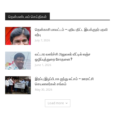
தென்மண்டலம் செய்திகள்
தென்காசி மாவட்டம் – புதிய திட்ட இயக்குநர் பதவி
ஏற்பு
July 7, 2026
வட்டார வளர்ச்சி அலுவலர் வீட்டில் லஞ்ச
ஒழிப்புத்துறை சோதனை?
June 1, 2026
இறப்பு இழப்பீடாக ஐந்து லட்சம் – ஊராட்சி
செயலாளர்கள் சங்கம்
May 30, 2026
Load more