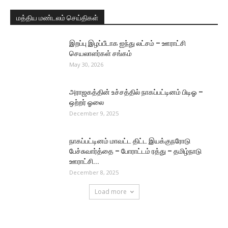
மத்திய மண்டலம் செய்திகள்
இறப்பு இழப்பீடாக ஐந்து லட்சம் – ஊராட்சி
செயலாளர்கள் சங்கம்
May 30, 2026
அராஜகத்தின் உச்சத்தில் நாகப்பட்டினம் பிடிஓ –
ஒற்றர் ஓலை
December 9, 2025
நாகப்பட்டினம் மாவட்ட திட்ட இயக்குநரோடு
பேச்சுவார்த்தை – போராட்டம் ரத்து – தமிழ்நாடு
ஊராட்சி...
December 8, 2025
Load more