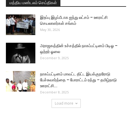
மத்திய மண்டலம் செய்திகள்
இறப்பு இழப்பீடாக ஐந்து லட்சம் – ஊராட்சி
செயலாளர்கள் சங்கம்
May 30, 2026
அராஜகத்தின் உச்சத்தில் நாகப்பட்டினம் பிடிஓ –
ஒற்றர் ஓலை
December 9, 2025
நாகப்பட்டினம் மாவட்ட திட்ட இயக்குநரோடு
பேச்சுவார்த்தை – போராட்டம் ரத்து – தமிழ்நாடு
ஊராட்சி...
December 8, 2025
Load more