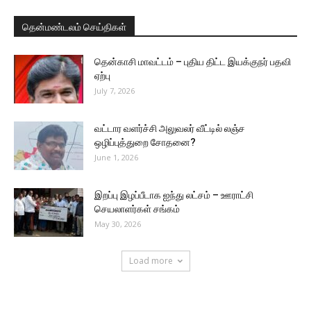
தென்மண்டலம் செய்திகள்
தென்காசி மாவட்டம் – புதிய திட்ட இயக்குநர் பதவி
ஏற்பு
July 7, 2026
வட்டார வளர்ச்சி அலுவலர் வீட்டில் லஞ்ச
ஒழிப்புத்துறை சோதனை?
June 1, 2026
இறப்பு இழப்பீடாக ஐந்து லட்சம் – ஊராட்சி
செயலாளர்கள் சங்கம்
May 30, 2026
Load more