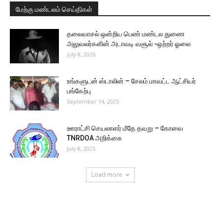
மேற்கு மண்டலம் செய்திகள்
தலைவாசல் ஒன்றிய பெண் மண்டல துணை
அலுவலர்களின் அடாவடி வசூல் -ஒற்றர் ஓலை
July 8, 2026
உங்களுடன் ஸ்டாலின் – சேலம் மாவட்ட ஆட்சியர்
பங்கேற்பு
September 14, 2025
ஊராட்சி செயலாளர் மீதே தவறு – கோவை
TNRDOA அறிக்கை
July 8, 2025
Load more