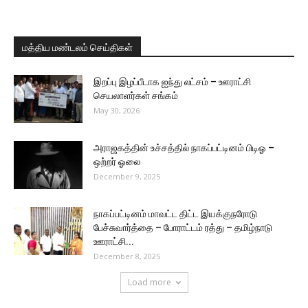
மத்திய மண்டலம் செய்திகள்
இறப்பு இழப்பீடாக ஐந்து லட்சம் – ஊராட்சி
செயலாளர்கள் சங்கம்
May 30, 2026
அராஜகத்தின் உச்சத்தில் நாகப்பட்டினம் பிடிஓ –
ஒற்றர் ஓலை
December 9, 2025
நாகப்பட்டினம் மாவட்ட திட்ட இயக்குநரோடு
பேச்சுவார்த்தை – போராட்டம் ரத்து – தமிழ்நாடு
ஊராட்சி...
December 8, 2025
Load more