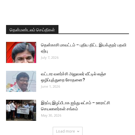
தென்மண்டலம் செய்திகள்
தென்காசி மாவட்டம் – புதிய திட்ட இயக்குநர் பதவி
ஏற்பு
July 7, 2026
வட்டார வளர்ச்சி அலுவலர் வீட்டில் லஞ்ச
ஒழிப்புத்துறை சோதனை?
June 1, 2026
இறப்பு இழப்பீடாக ஐந்து லட்சம் – ஊராட்சி
செயலாளர்கள் சங்கம்
May 30, 2026
Load more