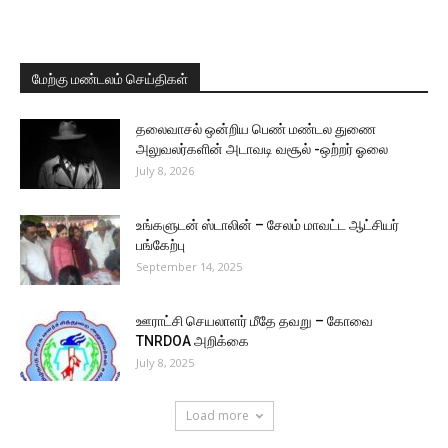
மேற்கு மண்டலம் செய்திகள்
தலைவாசல் ஒன்றிய பெண் மண்டல துணை
அலுவலர்களின் அடாவடி வசூல் -ஒற்றர் ஓலை
July 8, 2026
உங்களுடன் ஸ்டாலின் – சேலம் மாவட்ட ஆட்சியர்
பங்கேற்பு
September 14, 2025
ஊராட்சி செயலாளர் மீதே தவறு – கோவை
TNRDOA அறிக்கை
July 8, 2025
Load more