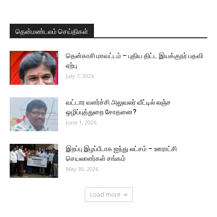
தென்மண்டலம் செய்திகள்
தென்காசி மாவட்டம் – புதிய திட்ட இயக்குநர் பதவி
ஏற்பு
July 7, 2026
வட்டார வளர்ச்சி அலுவலர் வீட்டில் லஞ்ச
ஒழிப்புத்துறை சோதனை?
June 1, 2026
இறப்பு இழப்பீடாக ஐந்து லட்சம் – ஊராட்சி
செயலாளர்கள் சங்கம்
May 30, 2026
Load more