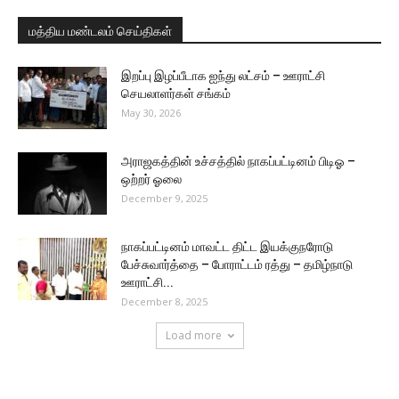
மத்திய மண்டலம் செய்திகள்
இறப்பு இழப்பீடாக ஐந்து லட்சம் – ஊராட்சி
செயலாளர்கள் சங்கம்
May 30, 2026
அராஜகத்தின் உச்சத்தில் நாகப்பட்டினம் பிடிஓ –
ஒற்றர் ஓலை
December 9, 2025
நாகப்பட்டினம் மாவட்ட திட்ட இயக்குநரோடு
பேச்சுவார்த்தை – போராட்டம் ரத்து – தமிழ்நாடு
ஊராட்சி...
December 8, 2025
Load more