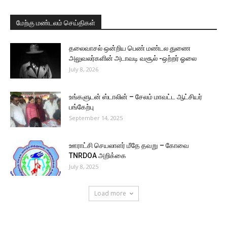
மேற்கு மண்டலம் செய்திகள்
தலைவாசல் ஒன்றிய பெண் மண்டல துணை
அலுவலர்களின் அடாவடி வசூல் -ஒற்றர் ஓலை
July 8, 2026
உங்களுடன் ஸ்டாலின் – சேலம் மாவட்ட ஆட்சியர்
பங்கேற்பு
September 14, 2025
ஊராட்சி செயலாளர் மீதே தவறு – கோவை
TNRDOA அறிக்கை
July 8, 2025
Load more