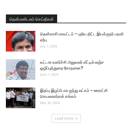
தென்மண்டலம் செய்திகள்
தென்காசி மாவட்டம் – புதிய திட்ட இயக்குநர் பதவி
ஏற்பு
July 7, 2026
வட்டார வளர்ச்சி அலுவலர் வீட்டில் லஞ்ச
ஒழிப்புத்துறை சோதனை?
June 1, 2026
இறப்பு இழப்பீடாக ஐந்து லட்சம் – ஊராட்சி
செயலாளர்கள் சங்கம்
May 30, 2026
Load more