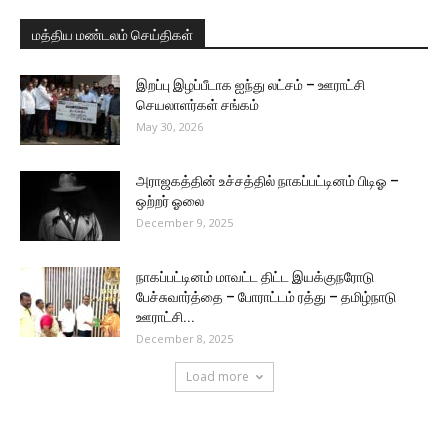
மத்திய மண்டலம் செய்திகள்
இறப்பு இழப்பீடாக ஐந்து லட்சம் – ஊராட்சி
செயலாளர்கள் சங்கம்
May 30, 2026
அராஜகத்தின் உச்சத்தில் நாகப்பட்டினம் பிடிஓ –
ஒற்றர் ஓலை
December 9, 2025
நாகப்பட்டினம் மாவட்ட திட்ட இயக்குநரோடு
பேச்சுவார்த்தை – போராட்டம் ரத்து – தமிழ்நாடு
ஊராட்சி...
December 8, 2025
Load more