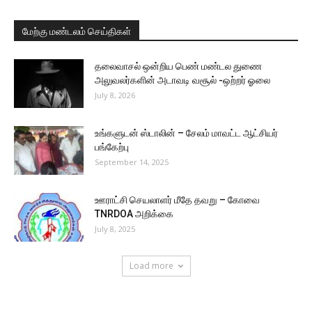
மேற்கு மண்டலம் செய்திகள்
தலைவாசல் ஒன்றிய பெண் மண்டல துணை
அலுவலர்களின் அடாவடி வசூல் -ஒற்றர் ஓலை
July 8, 2026
உங்களுடன் ஸ்டாலின் – சேலம் மாவட்ட ஆட்சியர்
பங்கேற்பு
September 14, 2025
ஊராட்சி செயலாளர் மீதே தவறு – கோவை
TNRDOA அறிக்கை
July 8, 2025
Load more