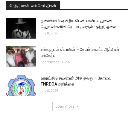
மேற்கு மண்டலம் செய்திகள்
தலைவாசல் ஒன்றிய பெண் மண்டல துணை
அலுவலர்களின் அடாவடி வசூல் -ஒற்றர் ஓலை
July 8, 2026
உங்களுடன் ஸ்டாலின் – சேலம் மாவட்ட ஆட்சியர்
பங்கேற்பு
September 14, 2025
ஊராட்சி செயலாளர் மீதே தவறு – கோவை
TNRDOA அறிக்கை
July 8, 2025
Load more