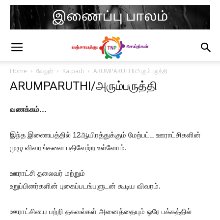
Home
வேலூர்
Katpadi
ARUMPARUTHI/அரும்பருத்தி
ARUMPARUTHI/அரும்பருத்தி
வணக்கம்…
இந்த இணையத்தில் 12ஆயிரத்துக்கும் மேற்பட்ட ஊராட்சிகளின்
முழு விவரங்களை பதிவேற்ற உள்ளோம்.
ஊராட்சி தலைவர் மற்றும்
உறுப்பினர்களின் புகைப்படங்பளுடன் கூடிய விவரம்.
ஊராட்சியை பற்றி தகவல்கள் அனைத்தையும் ஒரே பக்கத்தில்