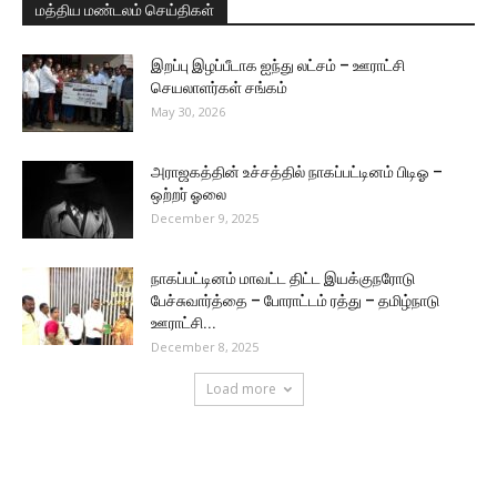
மத்திய மண்டலம் செய்திகள்
இறப்பு இழப்பீடாக ஐந்து லட்சம் – ஊராட்சி
செயலாளர்கள் சங்கம்
May 30, 2026
அராஜகத்தின் உச்சத்தில் நாகப்பட்டினம் பிடிஓ –
ஒற்றர் ஓலை
December 9, 2025
நாகப்பட்டினம் மாவட்ட திட்ட இயக்குநரோடு
பேச்சுவார்த்தை – போராட்டம் ரத்து – தமிழ்நாடு
ஊராட்சி...
December 8, 2025
Load more