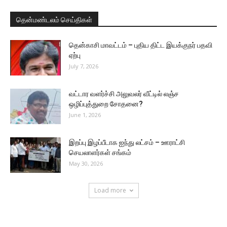
தென்மண்டலம் செய்திகள்
தென்காசி மாவட்டம் – புதிய திட்ட இயக்குநர் பதவி
ஏற்பு
July 7, 2026
வட்டார வளர்ச்சி அலுவலர் வீட்டில் லஞ்ச
ஒழிப்புத்துறை சோதனை?
June 1, 2026
இறப்பு இழப்பீடாக ஐந்து லட்சம் – ஊராட்சி
செயலாளர்கள் சங்கம்
May 30, 2026
Load more