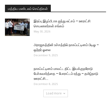
மத்திய மண்டலம் செய்திகள்
இறப்பு இழப்பீடாக ஐந்து லட்சம் – ஊராட்சி
செயலாளர்கள் சங்கம்
May 30, 2026
அராஜகத்தின் உச்சத்தில் நாகப்பட்டினம் பிடிஓ –
ஒற்றர் ஓலை
December 9, 2025
நாகப்பட்டினம் மாவட்ட திட்ட இயக்குநரோடு
பேச்சுவார்த்தை – போராட்டம் ரத்து – தமிழ்நாடு
ஊராட்சி...
December 8, 2025
Load more