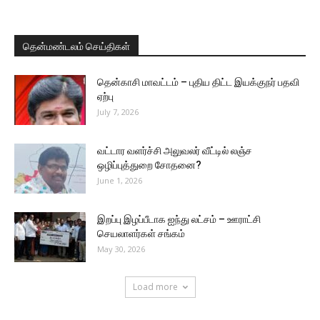
தென்மண்டலம் செய்திகள்
தென்காசி மாவட்டம் – புதிய திட்ட இயக்குநர் பதவி
ஏற்பு
July 7, 2026
வட்டார வளர்ச்சி அலுவலர் வீட்டில் லஞ்ச
ஒழிப்புத்துறை சோதனை?
June 1, 2026
இறப்பு இழப்பீடாக ஐந்து லட்சம் – ஊராட்சி
செயலாளர்கள் சங்கம்
May 30, 2026
Load more