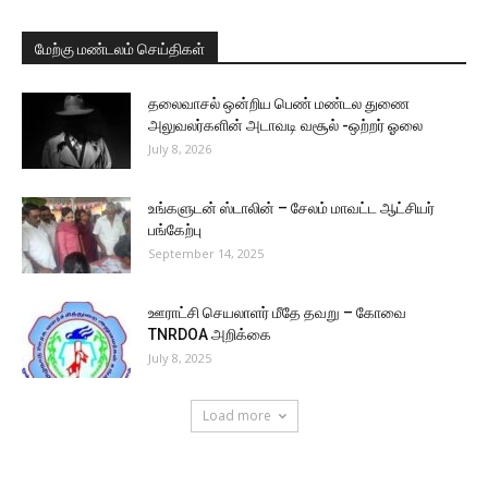
மேற்கு மண்டலம் செய்திகள்
தலைவாசல் ஒன்றிய பெண் மண்டல துணை
அலுவலர்களின் அடாவடி வசூல் -ஒற்றர் ஓலை
July 8, 2026
உங்களுடன் ஸ்டாலின் – சேலம் மாவட்ட ஆட்சியர்
பங்கேற்பு
September 14, 2025
ஊராட்சி செயலாளர் மீதே தவறு – கோவை
TNRDOA அறிக்கை
July 8, 2025
Load more