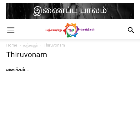
Home
தஞ்சாவூர்
Thiruvonam
Thiruvonam
வணக்கம்…