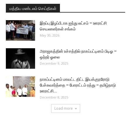
மத்திய மண்டலம் செய்திகள்
இறப்பு இழப்பீடாக ஐந்து லட்சம் – ஊராட்சி
செயலாளர்கள் சங்கம்
May 30, 2026
அராஜகத்தின் உச்சத்தில் நாகப்பட்டினம் பிடிஓ –
ஒற்றர் ஓலை
December 9, 2025
நாகப்பட்டினம் மாவட்ட திட்ட இயக்குநரோடு
பேச்சுவார்த்தை – போராட்டம் ரத்து – தமிழ்நாடு
ஊராட்சி...
December 8, 2025
Load more