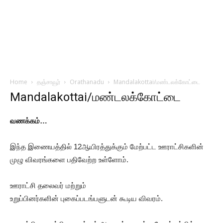
Home
தஞ்சாவூர்
Orathanadu
Mandalakottai/மண்டலக்கோட்டை
Mandalakottai/மண்டலக்கோட்டை
வணக்கம்…
இந்த இணையத்தில் 12ஆயிரத்துக்கும் மேற்பட்ட ஊராட்சிகளின்
முழு விவரங்களை பதிவேற்ற உள்ளோம்.
ஊராட்சி தலைவர் மற்றும்
உறுப்பினர்களின் புகைப்படங்பளுடன் கூடிய விவரம்.