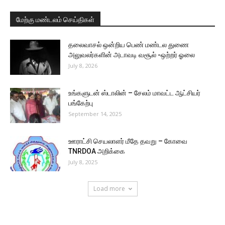
மேற்கு மண்டலம் செய்திகள்
தலைவாசல் ஒன்றிய பெண் மண்டல துணை
அலுவலர்களின் அடாவடி வசூல் -ஒற்றர் ஓலை
July 8, 2026
உங்களுடன் ஸ்டாலின் – சேலம் மாவட்ட ஆட்சியர்
பங்கேற்பு
September 14, 2025
ஊராட்சி செயலாளர் மீதே தவறு – கோவை
TNRDOA அறிக்கை
July 8, 2025
Load more