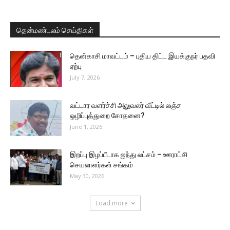
தென்மண்டலம் செய்திகள்
தென்காசி மாவட்டம் – புதிய திட்ட இயக்குநர் பதவி
ஏற்பு
July 7, 2026
வட்டார வளர்ச்சி அலுவலர் வீட்டில் லஞ்ச
ஒழிப்புத்துறை சோதனை?
June 1, 2026
இறப்பு இழப்பீடாக ஐந்து லட்சம் – ஊராட்சி
செயலாளர்கள் சங்கம்
May 30, 2026
Load more