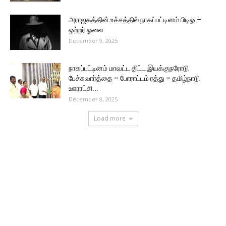
அராஜகத்தின் உச்சத்தில் நாகப்பட்டினம் பிடிஓ –
ஒற்றர் ஓலை
December 9, 2025
நாகப்பட்டினம் மாவட்ட திட்ட இயக்குநரோடு
பேச்சுவார்த்தை – போராட்டம் ரத்து – தமிழ்நாடு
ஊராட்சி...
December 8, 2025
Load more