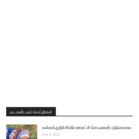
வடமண்டலம் செய்திகள்
கள்ளக்குறிச்சியில் ஊராட்சி செயலாளர் படுகொலை
July 4, 2025