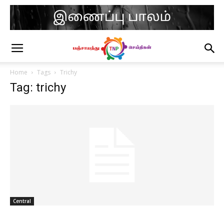
Home
Tags
Trichy
Tag: trichy
Central