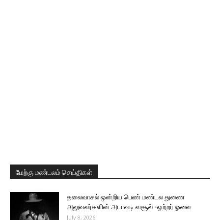
மேற்கு மண்டலம் செய்திகள்
தலைவாசல் ஒன்றிய பெண் மண்டல துணை
அலுவலர்களின் அடாவடி வசூல் -ஒற்றர் ஓலை
July 8, 2026