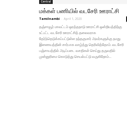
Central
மக்கள் பணியில் வடசேரி ஊராட்சி
Tamilnambi
-
April 1, 2020
தஞ்சாவூர் மாவட்டம் ஒரத்தநாடு ஊராட்சி ஒன்றியத்திற்கு
உட்பட்ட வடசேரி ஊராட்சித் தலைவராக
தேர்ந்தெடுக்கப்பட்டுள்ள நந்தகுமார் அவர்களுக்கு நமது
இணையத்தின் சார்பாக வாழ்த்து தெரிவித்தோம். வடசேரி
பஞ்சாயத்தில் அடிப்படை வசதிகள் செய்து தருவதில்
முன்னுரிமை கொடுத்து செயல்பட்டு வருகிறோம்...