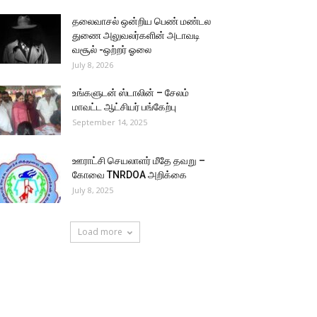
தலைவாசல் ஒன்றிய பெண் மண்டல
துணை அலுவலர்களின் அடாவடி
வசூல் -ஒற்றர் ஓலை
July 8, 2026
உங்களுடன் ஸ்டாலின் – சேலம்
மாவட்ட ஆட்சியர் பங்கேற்பு
September 14, 2025
ஊராட்சி செயலாளர் மீதே தவறு –
கோவை TNRDOA அறிக்கை
July 8, 2025
Load more