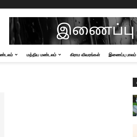
மண்டலம்
மத்திய மண்டலம்
கிராம விவரங்கள்
இணைப்பு பாலம்