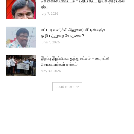
தென்காசி மாவட்டம் – புதிய திட்ட இயக்குநர் பதவி
ஏற்பு
July 7, 2026
வட்டார வளர்ச்சி அலுவலர் வீட்டில் லஞ்ச
ஒழிப்புத்துறை சோதனை?
June 1, 2026
இறப்பு இழப்பீடாக ஐந்து லட்சம் – ஊராட்சி
செயலாளர்கள் சங்கம்
May 30, 2026
Load more