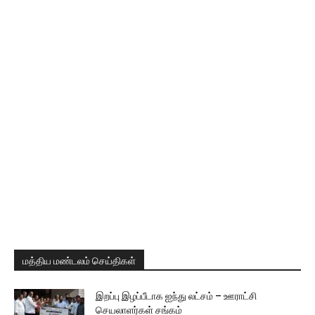
மத்திய மண்டலம் செய்திகள்
இறப்பு இழப்பீடாக ஐந்து லட்சம் – ஊராட்சி
செயலாளர்கள் சங்கம்