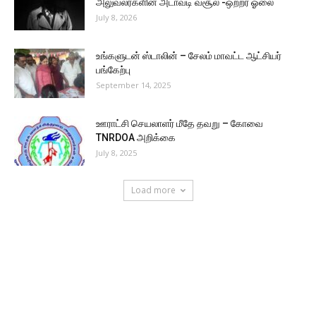
அலுவலர்களின் அடாவடி வசூல் -ஒற்றர் ஓலை
July 8, 2026
உங்களுடன் ஸ்டாலின் – சேலம் மாவட்ட ஆட்சியர்
பங்கேற்பு
September 14, 2025
ஊராட்சி செயலாளர் மீதே தவறு – கோவை
TNRDOA அறிக்கை
July 8, 2025
Load more