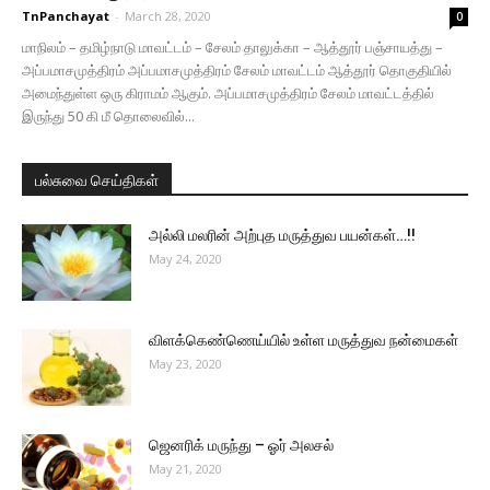
TnPanchayat
-
March 28, 2020
0
மாநிலம் – தமிழ்நாடு மாவட்டம் – சேலம் தாலுக்கா – ஆத்தூர் பஞ்சாயத்து –
அப்பமாசமுத்திரம் அப்பமாசமுத்திரம் சேலம் மாவட்டம் ஆத்தூர் தொகுதியில்
அமைந்துள்ள ஒரு கிராமம் ஆகும். அப்பமாசமுத்திரம் சேலம் மாவட்டத்தில்
இருந்து 50 கி மீ தொலைவில்...
பல்சுவை செய்திகள்
அல்லி மலரின் அற்புத மருத்துவ பயன்கள்…!!
May 24, 2020
விளக்கெண்ணெய்யில் உள்ள மருத்துவ நன்மைகள்
May 23, 2020
ஜெனரிக் மருந்து – ஓர் அலசல்
May 21, 2020