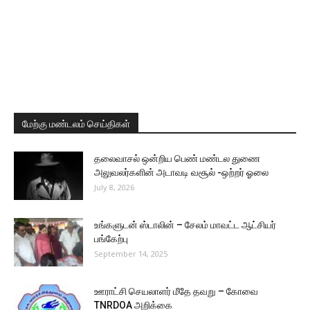
மேற்கு மண்டலம் செய்திகள்
தலைவாசல் ஒன்றிய பெண் மண்டல துணை
அலுவலர்களின் அடாவடி வசூல் -ஒற்றர் ஓலை
July 8, 2026
உங்களுடன் ஸ்டாலின் – சேலம் மாவட்ட ஆட்சியர்
பங்கேற்பு
September 14, 2025
ஊராட்சி செயலாளர் மீதே தவறு – கோவை
TNRDOA அறிக்கை