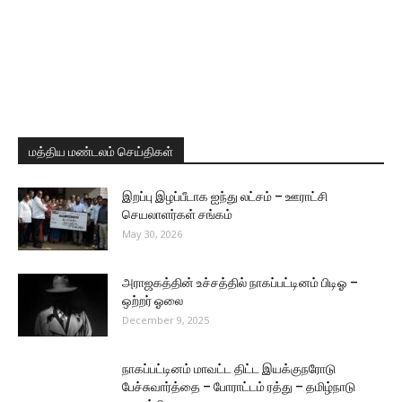
மத்திய மண்டலம் செய்திகள்
இறப்பு இழப்பீடாக ஐந்து லட்சம் – ஊராட்சி
செயலாளர்கள் சங்கம்
May 30, 2026
அராஜகத்தின் உச்சத்தில் நாகப்பட்டினம் பிடிஓ –
ஒற்றர் ஓலை
December 9, 2025
நாகப்பட்டினம் மாவட்ட திட்ட இயக்குநரோடு
பேச்சுவார்த்தை – போராட்டம் ரத்து – தமிழ்நாடு