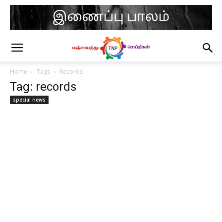
Home
Tags
Records
Tag: records
special news