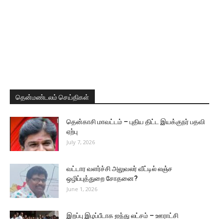
தென்மண்டலம் செய்திகள்
தென்காசி மாவட்டம் – புதிய திட்ட இயக்குநர் பதவி
ஏற்பு
July 7, 2026
வட்டார வளர்ச்சி அலுவலர் வீட்டில் லஞ்ச
ஒழிப்புத்துறை சோதனை?
June 1, 2026
இறப்பு இழப்பீடாக ஐந்து லட்சம் – ஊராட்சி