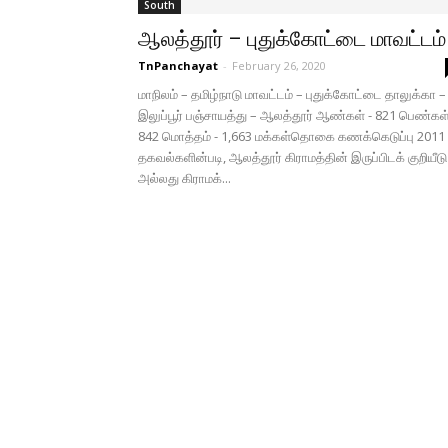
South
ஆலத்தூர் – புதுக்கோட்டை மாவட்டம்
TnPanchayat
-
February 26, 2020
மாநிலம் – தமிழ்நாடு மாவட்டம் – புதுக்கோட்டை தாலுக்கா –
இலுப்பூர் பஞ்சாயத்து – ஆலத்தூர் ஆண்கள் - 821 பெண்கள்
842 மொத்தம் - 1,663 மக்கள்தொகை கணக்கெடுப்பு 2011
தகவல்களின்படி, ஆலத்தூர் கிராமத்தின் இருப்பிடக் குறியீடு
அல்லது கிராமக்...