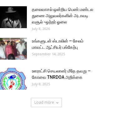
தலைவாசல் ஒன்றிய பெண் மண்டல
துணை அலுவலர்களின் அடாவடி
வசூல் -ஒற்றர் ஓலை
July 8, 2026
உங்களுடன் ஸ்டாலின் – சேலம்
மாவட்ட ஆட்சியர் பங்கேற்பு
September 14, 2025
ஊராட்சி செயலாளர் மீதே தவறு –
கோவை TNRDOA அறிக்கை
July 8, 2025
Load more