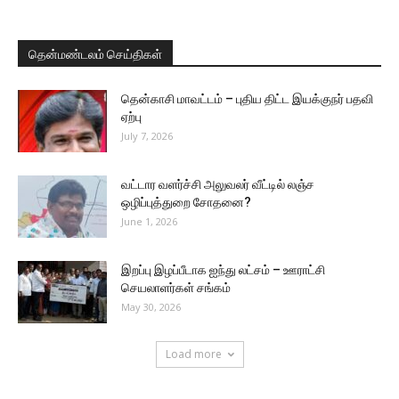
தென்மண்டலம் செய்திகள்
தென்காசி மாவட்டம் – புதிய திட்ட இயக்குநர் பதவி
ஏற்பு
July 7, 2026
வட்டார வளர்ச்சி அலுவலர் வீட்டில் லஞ்ச
ஒழிப்புத்துறை சோதனை?
June 1, 2026
இறப்பு இழப்பீடாக ஐந்து லட்சம் – ஊராட்சி
செயலாளர்கள் சங்கம்
May 30, 2026
Load more