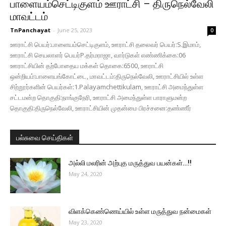
பாளையம்செட்டிகுளம் ஊராட்சி – திருநெல்வேலி
மாவட்டம்
TnPanchayat
-
June 25, 2023
0
ஊராட்சி பெயர்:பாளையம்செட்டிகுளம், ஊராட்சி தலைவர் பெயர்:S.இமாம்,
ஊராட்சி செயலாளர் பெயர்P.தர்மராஜா, வார்டுகள் எண்ணிக்கை:06
ஊராட்சியின் தற்போதைய மக்கள் தொகை:6500, ஊராட்சி
ஒன்றியம்:பாளையங்கோட்டை, மாவட்டம்:திருநெல்வேலி, ஊராட்சியில் உள்ள
சிற்றூர்களின் பெயர்கள்:1.Palayamchettikulam, ஊராட்சி அமைந்துள்ள
சட்டமன்ற தொகுதி:நாங்குநேரி, ஊராட்சி அமைந்துள்ள பாராளுமன்ற
தொகுதி:திருநெல்வேலி, ஊராட்சியின் முதன்மை பிரச்சனை:தண்ணீர்
பல்சுவை செய்திகள்
அல்லி மலரின் அற்புத மருத்துவ பயன்கள்…!!
May 24, 2020
விளக்கெண்ணெய்யில் உள்ள மருத்துவ நன்மைகள்
May 23, 2020