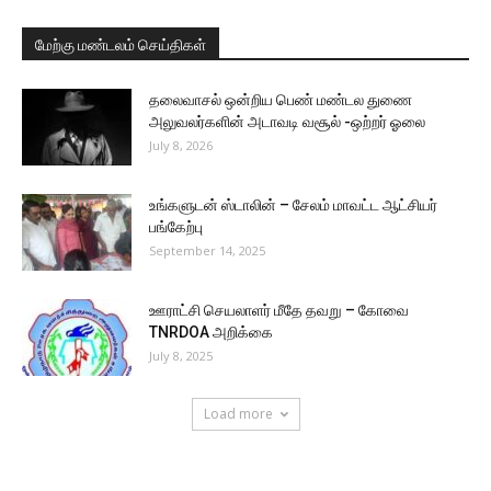
மேற்கு மண்டலம் செய்திகள்
தலைவாசல் ஒன்றிய பெண் மண்டல துணை
அலுவலர்களின் அடாவடி வசூல் -ஒற்றர் ஓலை
July 8, 2026
உங்களுடன் ஸ்டாலின் – சேலம் மாவட்ட ஆட்சியர்
பங்கேற்பு
September 14, 2025
ஊராட்சி செயலாளர் மீதே தவறு – கோவை
TNRDOA அறிக்கை
July 8, 2025
Load more