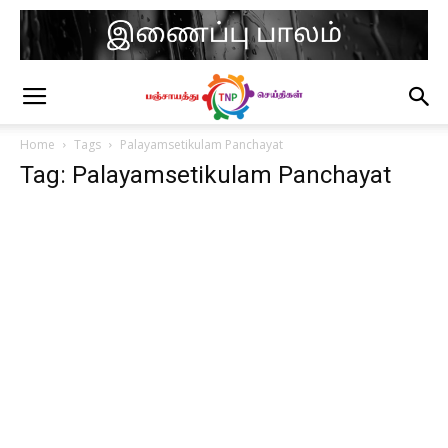
Home
Tags
Palayamsetikulam Panchayat
Tag: Palayamsetikulam Panchayat