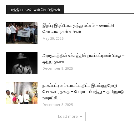
மத்திய மண்டலம் செய்திகள்
இறப்பு இழப்பீடாக ஐந்து லட்சம் – ஊராட்சி
செயலாளர்கள் சங்கம்
May 30, 2026
அராஜகத்தின் உச்சத்தில் நாகப்பட்டினம் பிடிஓ –
ஒற்றர் ஓலை
December 9, 2025
நாகப்பட்டினம் மாவட்ட திட்ட இயக்குநரோடு
பேச்சுவார்த்தை – போராட்டம் ரத்து – தமிழ்நாடு
ஊராட்சி...
December 8, 2025
Load more