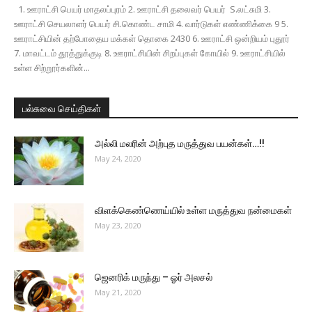
1. ஊராட்சி பெயர் மாதலப்புரம் 2. ஊராட்சி தலைவர் பெயர் S.லட்சுமி 3.
ஊராட்சி செயலாளர் பெயர் சி.கொண்ட சாமி 4. வார்டுகள் எண்ணிக்கை 9 5.
ஊராட்சியின் தற்போதைய மக்கள் தொகை 2430 6. ஊராட்சி ஒன்றியம் புதூர்
7. மாவட்டம் தூத்துக்குடி 8. ஊராட்சியின் சிறப்புகள் கோயில் 9. ஊராட்சியில்
உள்ள சிற்றூர்களின்...
பல்சுவை செய்திகள்
அல்லி மலரின் அற்புத மருத்துவ பயன்கள்…!!
May 24, 2020
விளக்கெண்ணெய்யில் உள்ள மருத்துவ நன்மைகள்
May 23, 2020
ஜெனரிக் மருந்து – ஓர் அலசல்
May 21, 2020