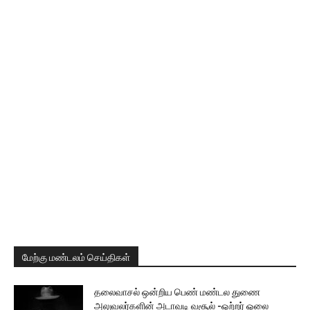
மேற்கு மண்டலம் செய்திகள்
தலைவாசல் ஒன்றிய பெண் மண்டல துணை
அலுவலர்களின் அடாவடி வசூல் -ஒற்றர் ஓலை