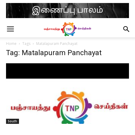
Home
Tags
Matalapuram Panchayat
Tag: Matalapuram Panchayat
South