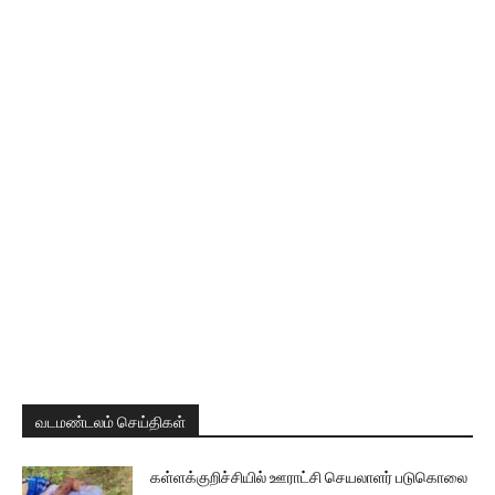
வடமண்டலம் செய்திகள்
கள்ளக்குறிச்சியில் ஊராட்சி செயலாளர் படுகொலை