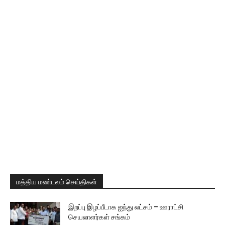
மத்திய மண்டலம் செய்திகள்
இறப்பு இழப்பீடாக ஐந்து லட்சம் – ஊராட்சி
செயலாளர்கள் சங்கம்