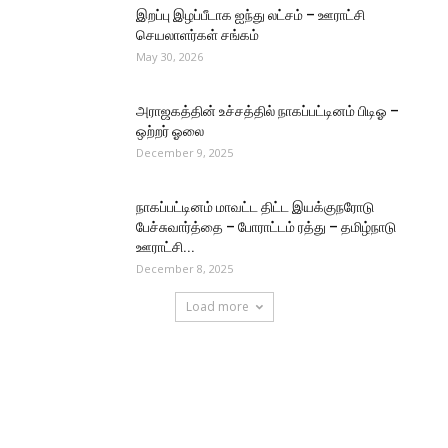
இறப்பு இழப்பீடாக ஐந்து லட்சம் – ஊராட்சி
செயலாளர்கள் சங்கம்
May 30, 2026
அராஜகத்தின் உச்சத்தில் நாகப்பட்டினம் பிடிஓ –
ஒற்றர் ஓலை
December 9, 2025
நாகப்பட்டினம் மாவட்ட திட்ட இயக்குநரோடு
பேச்சுவார்த்தை – போராட்டம் ரத்து – தமிழ்நாடு
ஊராட்சி...
December 8, 2025
Load more