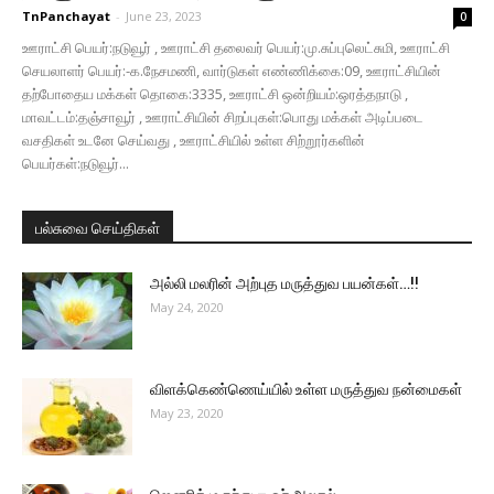
TnPanchayat
-
June 23, 2023
0
ஊராட்சி பெயர்:நடுவூர் , ஊராட்சி தலைவர் பெயர்:மு.சுப்புலெட்சுமி, ஊராட்சி
செயலாளர் பெயர்:-க.நேசமணி, வார்டுகள் எண்ணிக்கை:09, ஊராட்சியின்
தற்போதைய மக்கள் தொகை:3335, ஊராட்சி ஒன்றியம்:ஒரத்தநாடு ,
மாவட்டம்:தஞ்சாவூர் , ஊராட்சியின் சிறப்புகள்:பொது மக்கள் அடிப்படை
வசதிகள் உடனே செய்வது , ஊராட்சியில் உள்ள சிற்றூர்களின்
பெயர்கள்:நடுவூர்...
பல்சுவை செய்திகள்
அல்லி மலரின் அற்புத மருத்துவ பயன்கள்…!!
May 24, 2020
விளக்கெண்ணெய்யில் உள்ள மருத்துவ நன்மைகள்
May 23, 2020