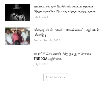
தலைவாசல் ஒன்றிய பெண் மண்டல துணை
அலுவலர்களின் அடாவடி வசூல் -ஒற்றர் ஓலை
July 8, 2026
உங்களுடன் ஸ்டாலின் – சேலம் மாவட்ட ஆட்சியர்
பங்கேற்பு
September 14, 2025
ஊராட்சி செயலாளர் மீதே தவறு – கோவை
TNRDOA அறிக்கை
July 8, 2025
Load more