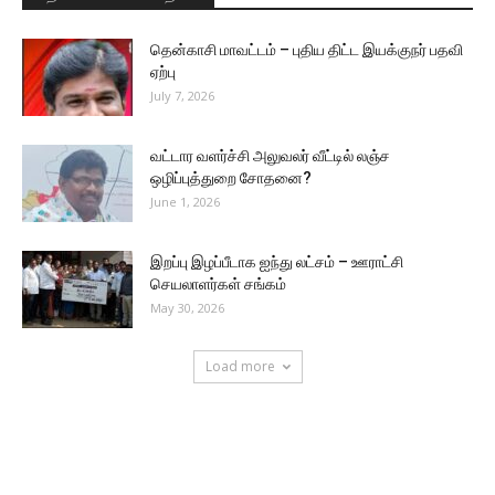
தென்காசி மாவட்டம் – புதிய திட்ட இயக்குநர் பதவி
ஏற்பு
July 7, 2026
வட்டார வளர்ச்சி அலுவலர் வீட்டில் லஞ்ச
ஒழிப்புத்துறை சோதனை?
June 1, 2026
இறப்பு இழப்பீடாக ஐந்து லட்சம் – ஊராட்சி
செயலாளர்கள் சங்கம்
May 30, 2026
Load more