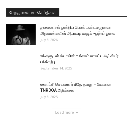
மேற்கு மண்டலம் செய்திகள்
தலைவாசல் ஒன்றிய பெண் மண்டல துணை
அலுவலர்களின் அடாவடி வசூல் -ஒற்றர் ஓலை
July 8, 2026
உங்களுடன் ஸ்டாலின் – சேலம் மாவட்ட ஆட்சியர்
பங்கேற்பு
September 14, 2025
ஊராட்சி செயலாளர் மீதே தவறு – கோவை
TNRDOA அறிக்கை
July 8, 2025
Load more