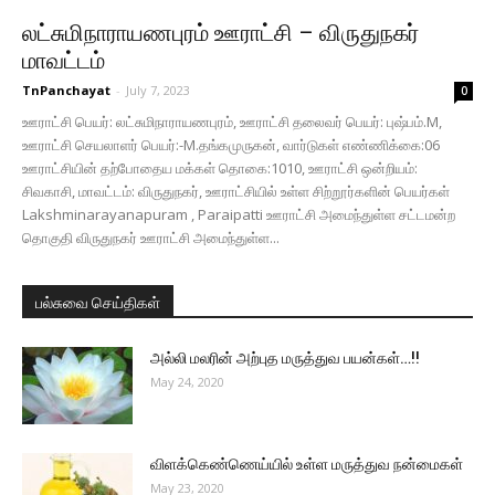
லட்சுமிநாராயணபுரம் ஊராட்சி – விருதுநகர்
மாவட்டம்
TnPanchayat
-
July 7, 2023
0
ஊராட்சி பெயர்: லட்சுமிநாராயணபுரம், ஊராட்சி தலைவர் பெயர்: புஷ்பம்.M,
ஊராட்சி செயலாளர் பெயர்:-M.தங்கமுருகன், வார்டுகள் எண்ணிக்கை:06
ஊராட்சியின் தற்போதைய மக்கள் தொகை:1010, ஊராட்சி ஒன்றியம்:
சிவகாசி, மாவட்டம்: விருதுநகர், ஊராட்சியில் உள்ள சிற்றூர்களின் பெயர்கள்
Lakshminarayanapuram , Paraipatti ஊராட்சி அமைந்துள்ள சட்டமன்ற
தொகுதி விருதுநகர் ஊராட்சி அமைந்துள்ள...
பல்சுவை செய்திகள்
அல்லி மலரின் அற்புத மருத்துவ பயன்கள்…!!
May 24, 2020
விளக்கெண்ணெய்யில் உள்ள மருத்துவ நன்மைகள்
May 23, 2020