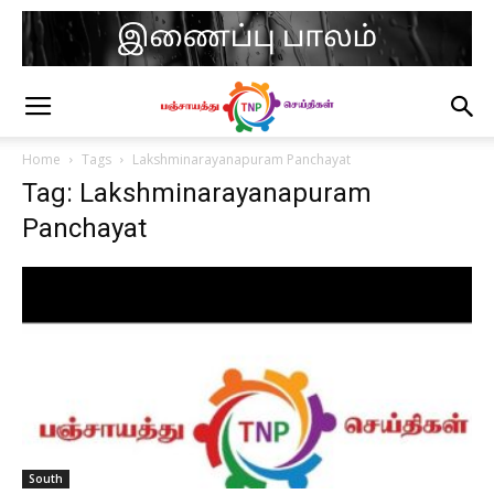
Home
Tags
Lakshminarayanapuram Panchayat
Tag: Lakshminarayanapuram
Panchayat
South