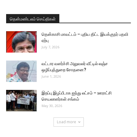
தென்மண்டலம் செய்திகள்
தென்காசி மாவட்டம் – புதிய திட்ட இயக்குநர் பதவி
ஏற்பு
July 7, 2026
வட்டார வளர்ச்சி அலுவலர் வீட்டில் லஞ்ச
ஒழிப்புத்துறை சோதனை?
June 1, 2026
இறப்பு இழப்பீடாக ஐந்து லட்சம் – ஊராட்சி
செயலாளர்கள் சங்கம்
May 30, 2026
Load more