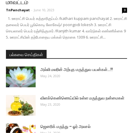
மாவட்டம்
TnPanchayat
-
June 10, 2023
0
1. ஊராட்சி பெயர் கத்தாரிகுப்பம் /kathari kuppam panchayat 2. ஊராட்சி
தலைவர் பெயர் பூங்கொடி லோகேஷ்/ poongodi lokesh 3. ஊராட்சி
செயலாளர் பெயர் ரஞ்சித்குமார் /Ranjith kumar 4. வார்டுகள் எண்ணிக்கை 9
5. ஊராட்சியின் தற்போதைய மக்கள் தொகை 1309 6. ஊராட்சி...
பல்சுவை செய்திகள்
அல்லி மலரின் அற்புத மருத்துவ பயன்கள்…!!
May 24, 2020
விளக்கெண்ணெய்யில் உள்ள மருத்துவ நன்மைகள்
May 23, 2020
ஜெனரிக் மருந்து – ஓர் அலசல்
May 21, 2020