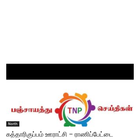
North
கத்தாரிகுப்பம் ஊராட்சி – ராணிப்பேட்டை