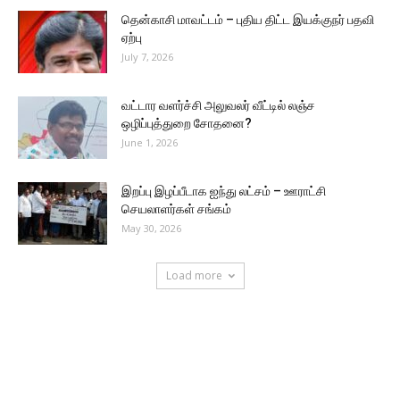
தென்காசி மாவட்டம் – புதிய திட்ட இயக்குநர் பதவி
ஏற்பு
July 7, 2026
வட்டார வளர்ச்சி அலுவலர் வீட்டில் லஞ்ச
ஒழிப்புத்துறை சோதனை?
June 1, 2026
இறப்பு இழப்பீடாக ஐந்து லட்சம் – ஊராட்சி
செயலாளர்கள் சங்கம்
May 30, 2026
Load more