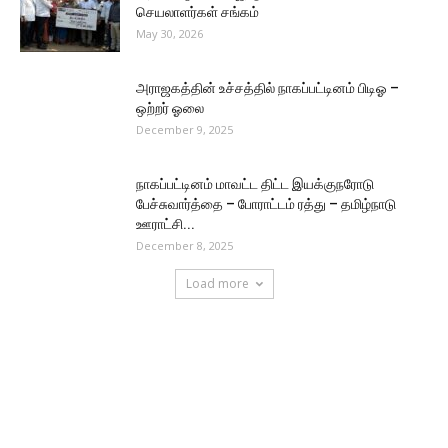
செயலாளர்கள் சங்கம்
May 30, 2026
அராஜகத்தின் உச்சத்தில் நாகப்பட்டினம் பிடிஓ –
ஒற்றர் ஓலை
December 9, 2025
நாகப்பட்டினம் மாவட்ட திட்ட இயக்குநரோடு
பேச்சுவார்த்தை – போராட்டம் ரத்து – தமிழ்நாடு
ஊராட்சி...
December 8, 2025
Load more