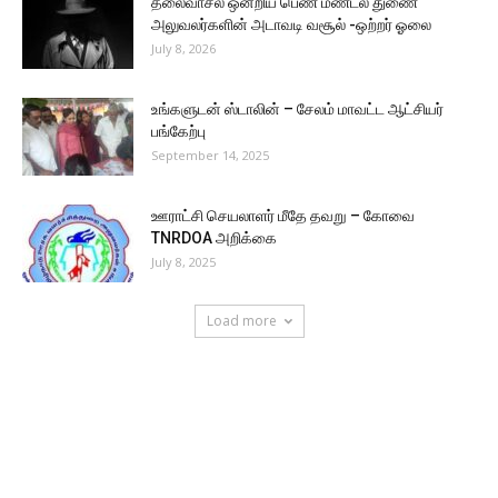
தலைவாசல் ஒன்றிய பெண் மண்டல துணை
அலுவலர்களின் அடாவடி வசூல் -ஒற்றர் ஓலை
July 8, 2026
உங்களுடன் ஸ்டாலின் – சேலம் மாவட்ட ஆட்சியர்
பங்கேற்பு
September 14, 2025
ஊராட்சி செயலாளர் மீதே தவறு – கோவை
TNRDOA அறிக்கை
July 8, 2025
Load more