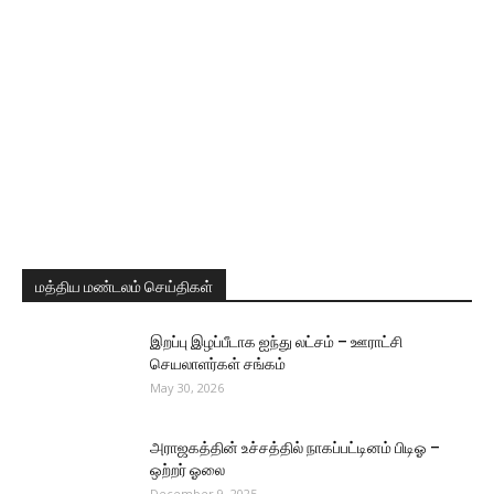
மத்திய மண்டலம் செய்திகள்
இறப்பு இழப்பீடாக ஐந்து லட்சம் – ஊராட்சி
செயலாளர்கள் சங்கம்
May 30, 2026
அராஜகத்தின் உச்சத்தில் நாகப்பட்டினம் பிடிஓ –
ஒற்றர் ஓலை
December 9, 2025