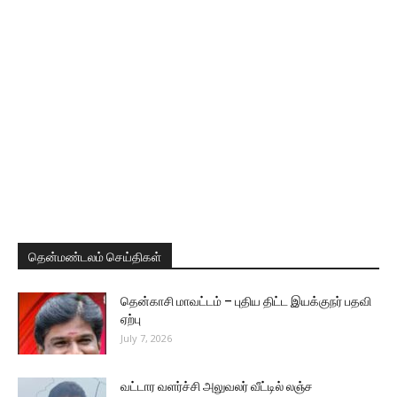
தென்மண்டலம் செய்திகள்
தென்காசி மாவட்டம் – புதிய திட்ட இயக்குநர் பதவி
ஏற்பு
July 7, 2026
வட்டார வளர்ச்சி அலுவலர் வீட்டில் லஞ்ச