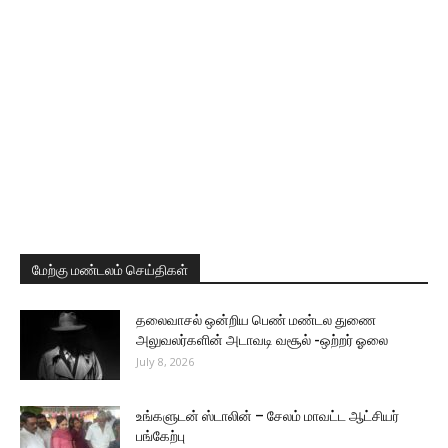
மேற்கு மண்டலம் செய்திகள்
தலைவாசல் ஒன்றிய பெண் மண்டல துணை
அலுவலர்களின் அடாவடி வசூல் -ஒற்றர் ஓலை
July 8, 2026
உங்களுடன் ஸ்டாலின் – சேலம் மாவட்ட ஆட்சியர்
பங்கேற்பு