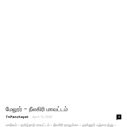
மேலூர் – நீலகிரி மாவட்டம்
TnPanchayat
-
April 15, 2020
0
மாநிலம் – தமிழ்நாடு மாவட்டம் – நீலகிரி தாலுக்கா – குன்னூர் பஞ்சாயத்து –