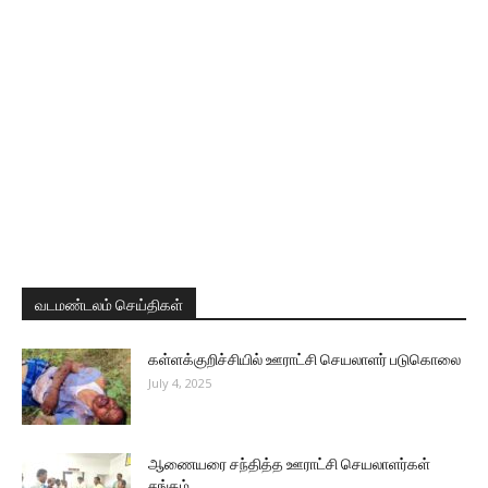
வடமண்டலம் செய்திகள்
கள்ளக்குறிச்சியில் ஊராட்சி செயலாளர் படுகொலை
July 4, 2025
ஆணையரை சந்தித்த ஊராட்சி செயலாளர்கள்
சங்கம்