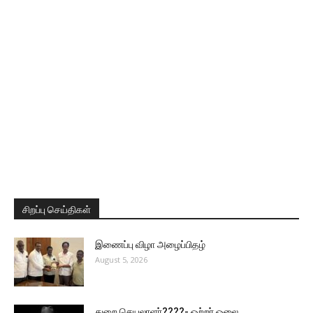
சிறப்பு செய்திகள்
இணைப்பு விழா அழைப்பிதழ்
August 5, 2026
துறை செயலாளர்????- ஒற்றர் ஓலை