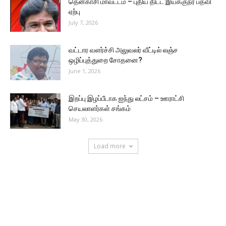
தென்காசி மாவட்டம் – புதிய திட்ட இயக்குநர் பதவி
ஏற்பு
July 7, 2026
வட்டார வளர்ச்சி அலுவலர் வீட்டில் லஞ்ச
ஒழிப்புத்துறை சோதனை?
June 1, 2026
இறப்பு இழப்பீடாக ஐந்து லட்சம் – ஊராட்சி
செயலாளர்கள் சங்கம்
May 30, 2026
Load more