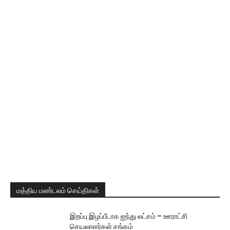
மத்திய மண்டலம் செய்திகள்
இறப்பு இழப்பீடாக ஐந்து லட்சம் – ஊராட்சி
செயலாளர்கள் சங்கம்