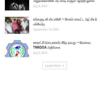
அலுவலர்களின் அடாவடி வசூல் -ஒற்றர் ஓலை
July 8, 2026
உங்களுடன் ஸ்டாலின் – சேலம் மாவட்ட ஆட்சியர்
பங்கேற்பு
September 14, 2025
ஊராட்சி செயலாளர் மீதே தவறு – கோவை
TNRDOA அறிக்கை
July 8, 2025
Load more