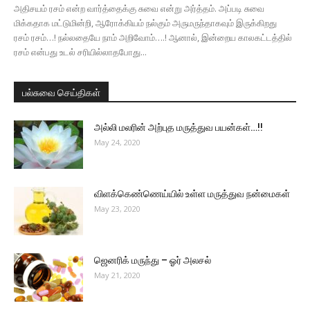
அதிசயம் ரசம் என்ற வார்த்தைக்கு சுவை என்று அர்த்தம். அப்படி சுவை
மிக்கதாக மட்டுமின்றி, ஆரோக்கியம் நல்கும் அருமருந்தாகவும் இருக்கிறது
ரசம் ரசம்…! நல்லதையே நாம் அறிவோம்….! ஆனால், இன்றைய காலகட்டத்தில்
ரசம் என்பது உடல் சரியில்லாதபோது...
பல்சுவை செய்திகள்
அல்லி மலரின் அற்புத மருத்துவ பயன்கள்…!!
May 24, 2020
விளக்கெண்ணெய்யில் உள்ள மருத்துவ நன்மைகள்
May 23, 2020
ஜெனரிக் மருந்து – ஓர் அலசல்
May 21, 2020