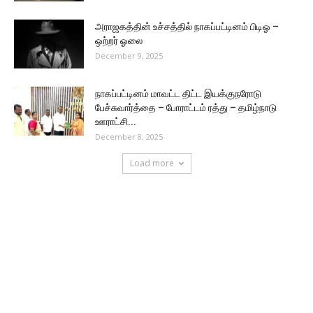
அராஜகத்தின் உச்சத்தில் நாகப்பட்டினம் பிடிஓ –
ஒற்றர் ஓலை
December 9, 2025
நாகப்பட்டினம் மாவட்ட திட்ட இயக்குநரோடு
பேச்சுவார்த்தை – போராட்டம் ரத்து – தமிழ்நாடு
ஊராட்சி...
December 8, 2025
Load more