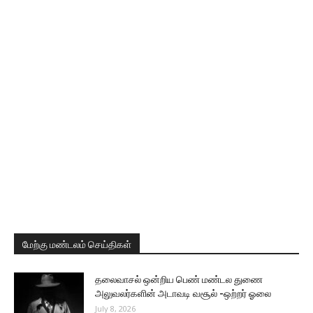
மேற்கு மண்டலம் செய்திகள்
தலைவாசல் ஒன்றிய பெண் மண்டல துணை
அலுவலர்களின் அடாவடி வசூல் -ஒற்றர் ஓலை
July 8, 2026