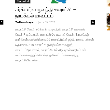
Namakkal
சர்க்கார்வாழவந்தி ஊராட்சி –
நாமக்கல் மாவட்டம்
TnPanchayat
-
June 19, 2023
0
0
ஊராட்சி பெயர்: சர்க்கார் வாழவந்தி, ஊராட்சி தலைவர்
பெயர்:P.குப்புசாமி, ஊராட்சி செயலாளர் பெயர்:-T.p.ரமேஷ்,
வார்டுகள் எண்ணிக்கை:09 ஊராட்சியின் தற்போதைய மக்கள்
தொகை:2818, ஊராட்சி ஒன்றியம்:மோகனூர்,
மாவட்டம்:நாமக்கல், ஊராட்சியின் சிறப்புகள்:மாரியம்மன்
பண்டிகை மற்றும் கொங்கு ஒயிலாட்டம் கலை குழு ,
ஊராட்சியில் உள்ள...