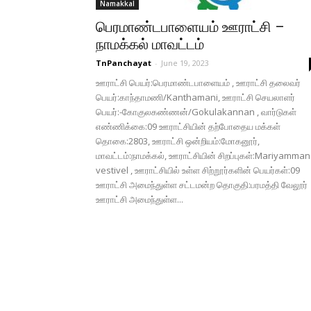
Namakkal
பெரமாண்டபாளையம் ஊராட்சி –
நாமக்கல் மாவட்டம்
TnPanchayat
-
June 19, 2023
ஊராட்சி பெயர்:பெரமாண்டபாளையம் , ஊராட்சி தலைவர்
பெயர்:காந்தாமணி/Kanthamani, ஊராட்சி செயலாளர்
பெயர்:-கோகுலகண்ணன்/Gokulakannan , வார்டுகள்
எண்ணிக்கை:09 ஊராட்சியின் தற்போதைய மக்கள்
தொகை:2803, ஊராட்சி ஒன்றியம்:மோகனூர்,
மாவட்டம்:நாமக்கல், ஊராட்சியின் சிறப்புகள்:Mariyamman
vestivel , ஊராட்சியில் உள்ள சிற்றூர்களின் பெயர்கள்:09
ஊராட்சி அமைந்துள்ள சட்டமன்ற தொகுதி:பரமத்தி வேலூர்
ஊராட்சி அமைந்துள்ள...