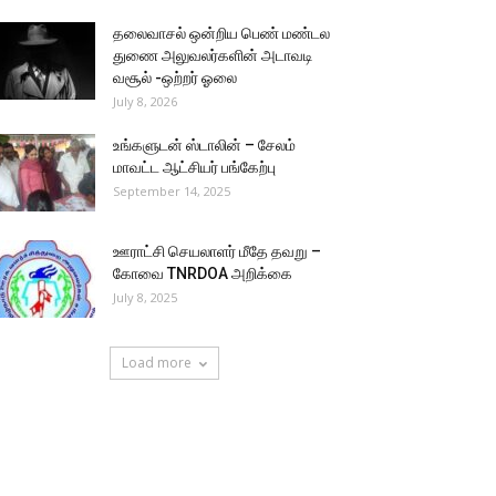
தலைவாசல் ஒன்றிய பெண் மண்டல
துணை அலுவலர்களின் அடாவடி
வசூல் -ஒற்றர் ஓலை
July 8, 2026
உங்களுடன் ஸ்டாலின் – சேலம்
மாவட்ட ஆட்சியர் பங்கேற்பு
September 14, 2025
ஊராட்சி செயலாளர் மீதே தவறு –
கோவை TNRDOA அறிக்கை
July 8, 2025
Load more