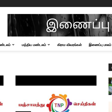
மண்டலம்
மத்திய மண்டலம்
கிராம விவரங்கள்
இணைப்பு பாலம்