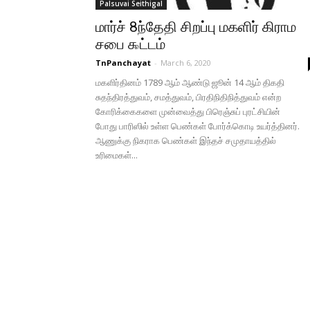
Palsuvai Seithigal
மார்ச் 8ந்தேதி சிறப்பு மகளிர் கிராம
சபை ௯ட்டம்
TnPanchayat
-
March 6, 2020
மகளிர்தினம் 1789 ஆம் ஆண்டு ஜூன் 14 ஆம் திகதி
சுதந்திரத்துவம், சமத்துவம், பிரதிநிதிநித்துவம் என்ற
கோரிக்கைகளை முன்வைத்து பிரெஞ்சுப் புரட்சியின்
போது பாரிஸில் உள்ள பெண்கள் போர்க்கொடி உயர்த்தினர்.
ஆணுக்கு நிகராக பெண்கள் இந்தச் சமுதாயத்தில்
உரிமைகள்...