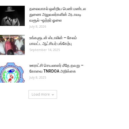
தலைவாசல் ஒன்றிய பெண் மண்டல
துணை அலுவலர்களின் அடாவடி
வசூல் -ஒற்றர் ஓலை
July 8, 2026
உங்களுடன் ஸ்டாலின் – சேலம்
மாவட்ட ஆட்சியர் பங்கேற்பு
September 14, 2025
ஊராட்சி செயலாளர் மீதே தவறு –
கோவை TNRDOA அறிக்கை
July 8, 2025
Load more