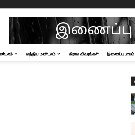
மண்டலம்
மத்திய மண்டலம்
கிராம விவரங்கள்
இணைப்பு பாலம்