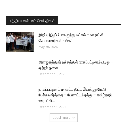
மத்திய மண்டலம் செய்திகள்
இறப்பு இழப்பீடாக ஐந்து லட்சம் – ஊராட்சி
செயலாளர்கள் சங்கம்
May 30, 2026
அராஜகத்தின் உச்சத்தில் நாகப்பட்டினம் பிடிஓ –
ஒற்றர் ஓலை
December 9, 2025
நாகப்பட்டினம் மாவட்ட திட்ட இயக்குநரோடு
பேச்சுவார்த்தை – போராட்டம் ரத்து – தமிழ்நாடு
ஊராட்சி...
December 8, 2025
Load more