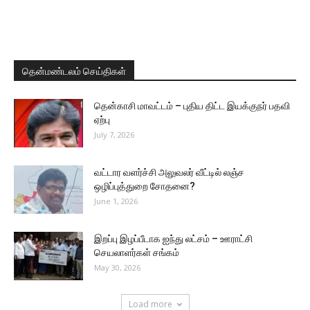
தென்மண்டலம் செய்திகள்
தென்காசி மாவட்டம் – புதிய திட்ட இயக்குநர் பதவி
ஏற்பு
July 7, 2026
வட்டார வளர்ச்சி அலுவலர் வீட்டில் லஞ்ச
ஒழிப்புத்துறை சோதனை?
June 1, 2026
இறப்பு இழப்பீடாக ஐந்து லட்சம் – ஊராட்சி
செயலாளர்கள் சங்கம்
May 30, 2026
Load more