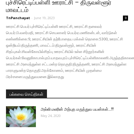
புச்சிரெட்டிப்பள்ளி ஊராட்சி – திருவள்ளூர்
மாவட்டம்
TnPanchayat
-
June 19, 2023
0
ஊராட்சி பெயர்:புச்சிரெட்டிப்பள்ளி ஊராட்சி, ஊராட்சி தலைவர்
பெயர்:பி.வளர்மதி, ஊராட்சி செயலாளர் பெயர்ஏ.மணிகன்டன், வார்டுகள்
எண்ணிக்கை:9, ஊராட்சியின் தற்போதைய மக்கள் தொகை:5300, ஊராட்சி
ஒன்றியம்:திருத்தணி, மாவட்டம்:திருவள்ளூர், ஊராட்சியின்
சிறப்புகள்:சிவன்கோயில்சிறப்பு ஊராட்சியில் உள்ள சிற்றூர்களின்
பெயர்கள்:வேனுகோபால்புரம்.யாதவபுரம்.புச்சிரெட்டிப்பள்ளிகாலணி.அருந்ததிகால
ஊராட்சி அமைந்துள்ள சட்டமன்ற தொகுதி:திருத்தணி, ஊராட்சி அமைந்துள்ள
பாராளுமன்ற தொகுதி:அரக்கோணம், ஊராட்சியின் முதன்மை
பிரச்சனை:மருத்துவமனை.இல்லாதது
பல்சுவை செய்திகள்
அல்லி மலரின் அற்புத மருத்துவ பயன்கள்…!!
May 24, 2020