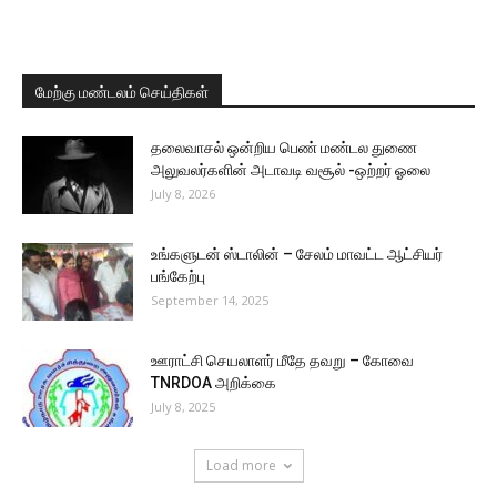
மேற்கு மண்டலம் செய்திகள்
தலைவாசல் ஒன்றிய பெண் மண்டல துணை
அலுவலர்களின் அடாவடி வசூல் -ஒற்றர் ஓலை
July 8, 2026
உங்களுடன் ஸ்டாலின் – சேலம் மாவட்ட ஆட்சியர்
பங்கேற்பு
September 14, 2025
ஊராட்சி செயலாளர் மீதே தவறு – கோவை
TNRDOA அறிக்கை
July 8, 2025
Load more