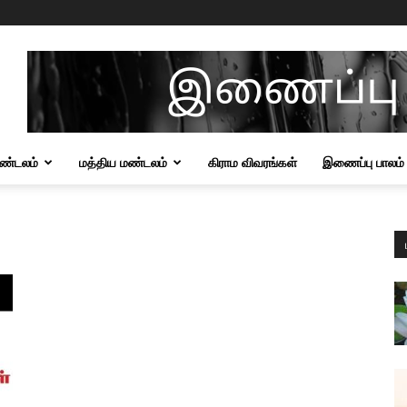
மண்டலம்
மத்திய மண்டலம்
கிராம விவரங்கள்
இணைப்பு பாலம்