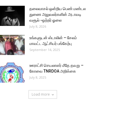
தலைவாசல் ஒன்றிய பெண் மண்டல
துணை அலுவலர்களின் அடாவடி
வசூல் -ஒற்றர் ஓலை
July 8, 2026
உங்களுடன் ஸ்டாலின் – சேலம்
மாவட்ட ஆட்சியர் பங்கேற்பு
September 14, 2025
ஊராட்சி செயலாளர் மீதே தவறு –
கோவை TNRDOA அறிக்கை
July 8, 2025
Load more