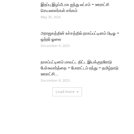
இறப்பு இழப்பீடாக ஐந்து லட்சம் – ஊராட்சி
செயலாளர்கள் சங்கம்
May 30, 2026
அராஜகத்தின் உச்சத்தில் நாகப்பட்டினம் பிடிஓ –
ஒற்றர் ஓலை
December 9, 2025
நாகப்பட்டினம் மாவட்ட திட்ட இயக்குநரோடு
பேச்சுவார்த்தை – போராட்டம் ரத்து – தமிழ்நாடு
ஊராட்சி...
December 8, 2025
Load more