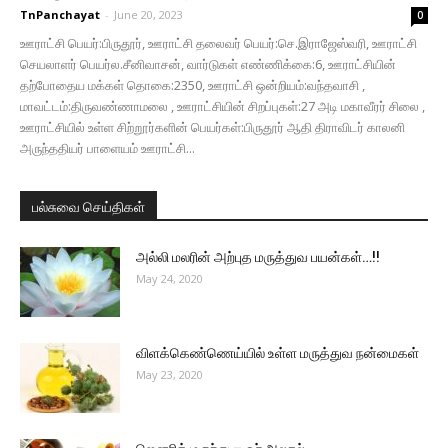
TnPanchayat
-
June 20, 2023
0
ஊராட்சி பெயர்:பிருதூர், ஊராட்சி தலைவர் பெயர்:செ.இராஜேஸ்வரி, ஊராட்சி
செயலாளர் பெயர்ல.சீனிவாசன், வார்டுகள் எண்ணிக்கை:6, ஊராட்சியின்
தற்போதைய மக்கள் தொகை:2350, ஊராட்சி ஒன்றியம்:வந்தவாசி ,
மாவட்டம்:திருவண்ணாமலை , ஊராட்சியின் சிறப்புகள்:27 அடி மகாவீரர் சிலை ,
ஊராட்சியில் உள்ள சிற்றூர்களின் பெயர்கள்:பிருதூர் ஆதி திராவிடர் காலனி
அருந்ததியர் பாளையம் ஊராட்சி...
பல்சுவை செய்திகள்
அல்லி மலரின் அற்புத மருத்துவ பயன்கள்…!!
May 24, 2020
விளக்கெண்ணெய்யில் உள்ள மருத்துவ நன்மைகள்
May 23, 2020