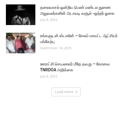
தலைவாசல் ஒன்றிய பெண் மண்டல துணை
அலுவலர்களின் அடாவடி வசூல் -ஒற்றர் ஓலை
July 8, 2026
உங்களுடன் ஸ்டாலின் – சேலம் மாவட்ட ஆட்சியர்
பங்கேற்பு
September 14, 2025
ஊராட்சி செயலாளர் மீதே தவறு – கோவை
TNRDOA அறிக்கை
July 8, 2025
Load more