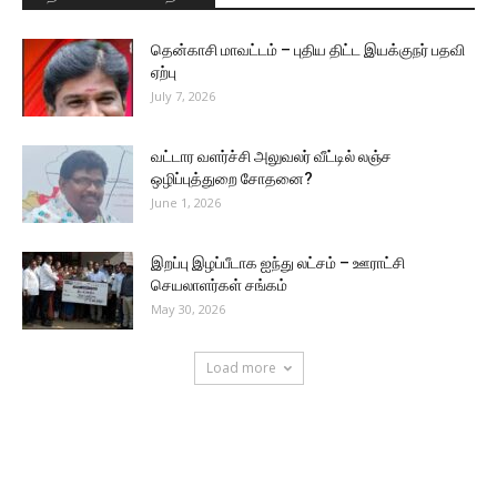
தென்காசி மாவட்டம் – புதிய திட்ட இயக்குநர் பதவி
ஏற்பு
July 7, 2026
வட்டார வளர்ச்சி அலுவலர் வீட்டில் லஞ்ச
ஒழிப்புத்துறை சோதனை?
June 1, 2026
இறப்பு இழப்பீடாக ஐந்து லட்சம் – ஊராட்சி
செயலாளர்கள் சங்கம்
May 30, 2026
Load more