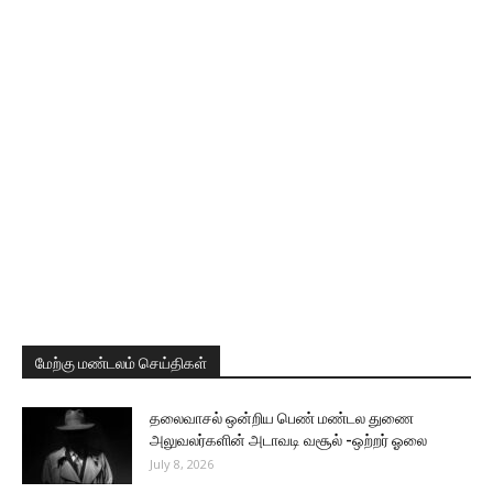
மேற்கு மண்டலம் செய்திகள்
தலைவாசல் ஒன்றிய பெண் மண்டல துணை
அலுவலர்களின் அடாவடி வசூல் -ஒற்றர் ஓலை
July 8, 2026