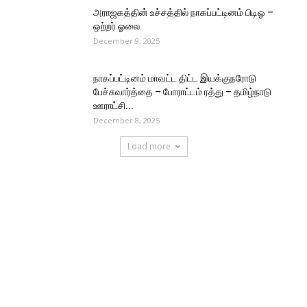
அராஜகத்தின் உச்சத்தில் நாகப்பட்டினம் பிடிஓ –
ஒற்றர் ஓலை
December 9, 2025
நாகப்பட்டினம் மாவட்ட திட்ட இயக்குநரோடு
பேச்சுவார்த்தை – போராட்டம் ரத்து – தமிழ்நாடு
ஊராட்சி...
December 8, 2025
Load more