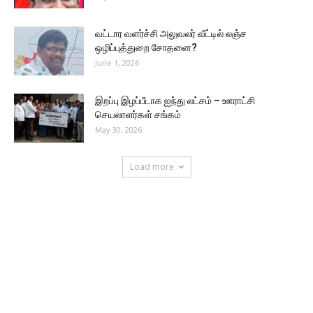
வட்டார வளர்ச்சி அலுவலர் வீட்டில் லஞ்ச
ஒழிப்புத்துறை சோதனை?
June 1, 2026
இறப்பு இழப்பீடாக ஐந்து லட்சம் – ஊராட்சி
செயலாளர்கள் சங்கம்
May 30, 2026
Load more