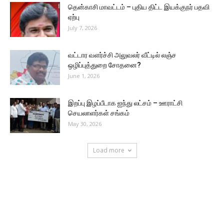
தென்காசி மாவட்டம் – புதிய திட்ட இயக்குநர் பதவி
ஏற்பு
July 7, 2026
வட்டார வளர்ச்சி அலுவலர் வீட்டில் லஞ்ச
ஒழிப்புத்துறை சோதனை?
June 1, 2026
இறப்பு இழப்பீடாக ஐந்து லட்சம் – ஊராட்சி
செயலாளர்கள் சங்கம்
May 30, 2026
Load more