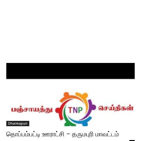
Dharmapuri
தொப்பம்பட்டி ஊராட்சி – தருமபுரி மாவட்டம்