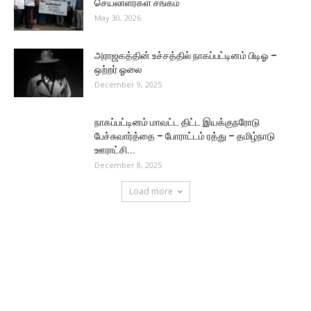
செயலாளர்கள் சங்கம்
May 30, 2026
அராஜகத்தின் உச்சத்தில் நாகப்பட்டினம் பிடிஓ –
ஒற்றர் ஓலை
December 9, 2025
நாகப்பட்டினம் மாவட்ட திட்ட இயக்குநரோடு
பேச்சுவார்த்தை – போராட்டம் ரத்து – தமிழ்நாடு
ஊராட்சி...
December 8, 2025
Load more