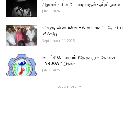
அலுவலர்களின் அடாவடி வசூல் -ஒற்றர் ஓலை
July 8, 2026
உங்களுடன் ஸ்டாலின் – சேலம் மாவட்ட ஆட்சியர்
பங்கேற்பு
September 14, 2025
ஊராட்சி செயலாளர் மீதே தவறு – கோவை
TNRDOA அறிக்கை
July 8, 2025
Load more