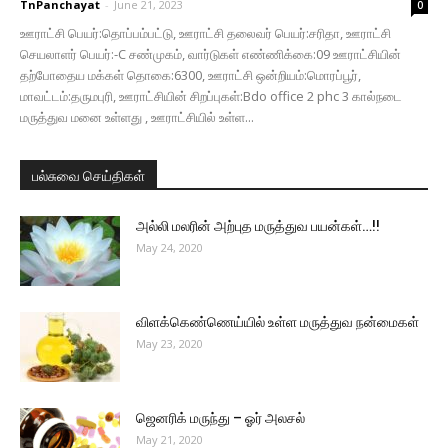
TnPanchayat
-
June 21, 2023
0
ஊராட்சி பெயர்:தொப்பம்பட்டு, ஊராட்சி தலைவர் பெயர்:சரிதா, ஊராட்சி
செயலாளர் பெயர்:-C சண்முகம், வார்டுகள் எண்ணிக்கை:09 ஊராட்சியின்
தற்போதைய மக்கள் தொகை:6300, ஊராட்சி ஒன்றியம்:மொரப்பூர்,
மாவட்டம்:தருமபுரி, ஊராட்சியின் சிறப்புகள்:Bdo office 2 phc 3 கால்நடை
மருத்துவ மனை உள்ளது , ஊராட்சியில் உள்ள...
பல்சுவை செய்திகள்
அல்லி மலரின் அற்புத மருத்துவ பயன்கள்…!!
May 24, 2020
விளக்கெண்ணெய்யில் உள்ள மருத்துவ நன்மைகள்
May 23, 2020
ஜெனரிக் மருந்து – ஓர் அலசல்
May 21, 2020