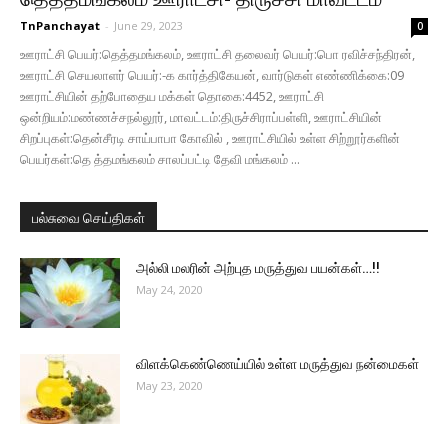
TnPanchayat
-
June 29, 2023
0
ஊராட்சி பெயர்:தெத்தமங்கலம், ஊராட்சி தலைவர் பெயர்:பொ ரவிச்சந்திரன்,
ஊராட்சி செயலாளர் பெயர்:-க கார்த்திகேயன், வார்டுகள் எண்ணிக்கை:09
ஊராட்சியின் தற்போதைய மக்கள் தொகை:4452, ஊராட்சி
ஒன்றியம்:மண்ணச்சநல்லூர், மாவட்டம்:திருச்சிராப்பள்ளி, ஊராட்சியின்
சிறப்புகள்:தென்சீரடி சாய்பாபா கோவில் , ஊராட்சியில் உள்ள சிற்றூர்களின்
பெயர்கள்:தெ த்தமங்கலம் சாலப்பட்டி தேவி மங்கலம் ...
பல்சுவை செய்திகள்
அல்லி மலரின் அற்புத மருத்துவ பயன்கள்…!!
May 24, 2020
விளக்கெண்ணெய்யில் உள்ள மருத்துவ நன்மைகள்
May 23, 2020