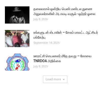
தலைவாசல் ஒன்றிய பெண் மண்டல துணை
அலுவலர்களின் அடாவடி வசூல் -ஒற்றர் ஓலை
July 8, 2026
உங்களுடன் ஸ்டாலின் – சேலம் மாவட்ட ஆட்சியர்
பங்கேற்பு
September 14, 2025
ஊராட்சி செயலாளர் மீதே தவறு – கோவை
TNRDOA அறிக்கை
July 8, 2025
Load more