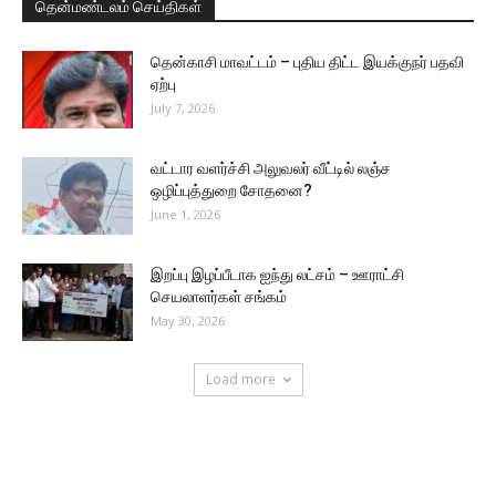
தென்மண்டலம் செய்திகள்
தென்காசி மாவட்டம் – புதிய திட்ட இயக்குநர் பதவி
ஏற்பு
July 7, 2026
வட்டார வளர்ச்சி அலுவலர் வீட்டில் லஞ்ச
ஒழிப்புத்துறை சோதனை?
June 1, 2026
இறப்பு இழப்பீடாக ஐந்து லட்சம் – ஊராட்சி
செயலாளர்கள் சங்கம்
May 30, 2026
Load more