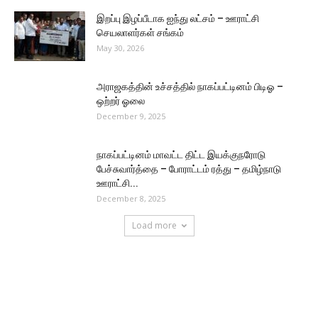
இறப்பு இழப்பீடாக ஐந்து லட்சம் – ஊராட்சி
செயலாளர்கள் சங்கம்
May 30, 2026
அராஜகத்தின் உச்சத்தில் நாகப்பட்டினம் பிடிஓ –
ஒற்றர் ஓலை
December 9, 2025
நாகப்பட்டினம் மாவட்ட திட்ட இயக்குநரோடு
பேச்சுவார்த்தை – போராட்டம் ரத்து – தமிழ்நாடு
ஊராட்சி...
December 8, 2025
Load more