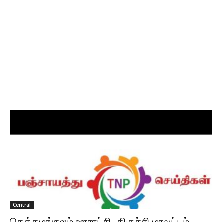
Central
தெத்தமங்கலம் ஊராட்சி- திருச்சி மாவட்டம்