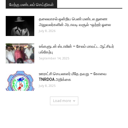
மேற்கு மண்டலம் செய்திகள்
தலைவாசல் ஒன்றிய பெண் மண்டல துணை
அலுவலர்களின் அடாவடி வசூல் -ஒற்றர் ஓலை
July 8, 2026
உங்களுடன் ஸ்டாலின் – சேலம் மாவட்ட ஆட்சியர்
பங்கேற்பு
September 14, 2025
ஊராட்சி செயலாளர் மீதே தவறு – கோவை
TNRDOA அறிக்கை
July 8, 2025
Load more