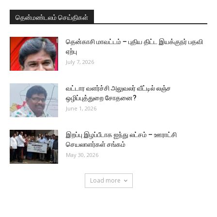
தென்மண்டலம் செய்திகள்
தென்காசி மாவட்டம் – புதிய திட்ட இயக்குநர் பதவி
ஏற்பு
July 7, 2026
வட்டார வளர்ச்சி அலுவலர் வீட்டில் லஞ்ச
ஒழிப்புத்துறை சோதனை?
June 1, 2026
இறப்பு இழப்பீடாக ஐந்து லட்சம் – ஊராட்சி
செயலாளர்கள் சங்கம்
May 30, 2026
Load more