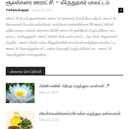
சூலக்கரை ஊராட்சி – விருதுநகர் மாவட்டம்
TnPanchayat
-
June 26, 2023
0
ஊராட்சி பெயர்:சூலக்கரை, ஊராட்சி தலைவர் பெயர்:போ.புஷ்பம், ஊராட்சி
செயலாளர் பெயர்க.தங்கவேல், வார்டுகள் எண்ணிக்கை:09 ஊராட்சியின்
தற்போதைய மக்கள் தொகை:6509, ஊராட்சி ஒன்றியம்:அருப்புக்கோட்டை,
மாவட்டம்:விருதுநகர், ஊராட்சியின் சிறப்புகள்:மாவட்ட ஆட்சியர் அலுவலகம்
அருகே , ஊராட்சியில் உள்ள சிற்றூர்களின் பெயர்கள்:மாத்திநாயக்கன்பட்டி,
ஊராட்சி அமைந்துள்ள சட்டமன்ற தொகுதி:அருப்புக்கோட்டை, ஊராட்சி
அமைந்துள்ள பாராளுமன்ற...
பல்சுவை செய்திகள்
அல்லி மலரின் அற்புத மருத்துவ பயன்கள்…!!
May 24, 2020
விளக்கெண்ணெய்யில் உள்ள மருத்துவ நன்மைகள்
May 23, 2020