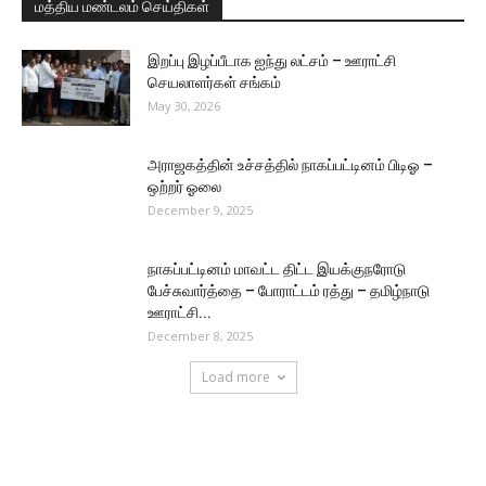
மத்திய மண்டலம் செய்திகள்
இறப்பு இழப்பீடாக ஐந்து லட்சம் – ஊராட்சி
செயலாளர்கள் சங்கம்
May 30, 2026
அராஜகத்தின் உச்சத்தில் நாகப்பட்டினம் பிடிஓ –
ஒற்றர் ஓலை
December 9, 2025
நாகப்பட்டினம் மாவட்ட திட்ட இயக்குநரோடு
பேச்சுவார்த்தை – போராட்டம் ரத்து – தமிழ்நாடு
ஊராட்சி...
December 8, 2025
Load more