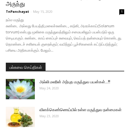
அருந்து
TnPanchayat
-
May 15, 2020
1
நம்ம மருந்து
சுண்டை அல்லது பேயத்தி,மலைச்சுண்டை, கடுகி, அமரக்காய்(Solanum
torvum) என்பது மூலிகை மருத்துவத்திலும் சமையலிலும் பயன்படும் ஒரு
செடியாகும். சுண்டை காய் கைப்புச் சுவையும், வெப்பத் தன்மையும் கொண்டது.
தொண்டைச் சளியைக் குறைக்கும்; வயிற்றுப் பூச்சிகளைக் கட்டுப்படுத்தும்;
பசியை அதிகமாக்கும். மேலும்...
பல்சுவை செய்திகள்
அல்லி மலரின் அற்புத மருத்துவ பயன்கள்…!!
May 24, 2020
விளக்கெண்ணெய்யில் உள்ள மருத்துவ நன்மைகள்
May 23, 2020