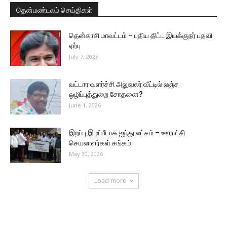
தென்மண்டலம் செய்திகள்
தென்காசி மாவட்டம் – புதிய திட்ட இயக்குநர் பதவி
ஏற்பு
July 7, 2026
வட்டார வளர்ச்சி அலுவலர் வீட்டில் லஞ்ச
ஒழிப்புத்துறை சோதனை?
June 1, 2026
இறப்பு இழப்பீடாக ஐந்து லட்சம் – ஊராட்சி
செயலாளர்கள் சங்கம்
May 30, 2026
Load more