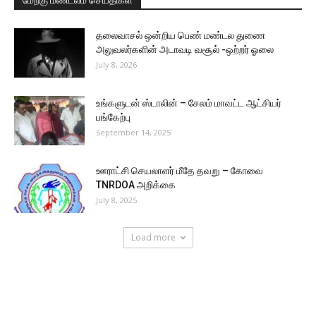
மேற்கு மண்டலம் செய்திகள்
தலைவாசல் ஒன்றிய பெண் மண்டல துணை
அலுவலர்களின் அடாவடி வசூல் -ஒற்றர் ஓலை
July 8, 2026
உங்களுடன் ஸ்டாலின் – சேலம் மாவட்ட ஆட்சியர்
பங்கேற்பு
September 14, 2025
ஊராட்சி செயலாளர் மீதே தவறு – கோவை
TNRDOA அறிக்கை
July 8, 2025
Load more