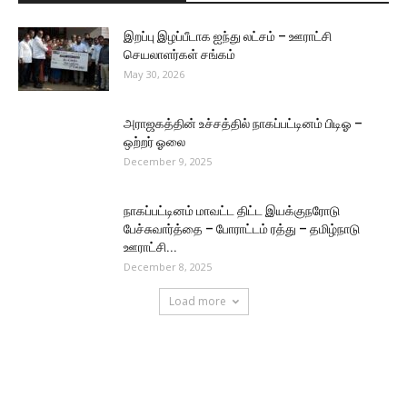
இறப்பு இழப்பீடாக ஐந்து லட்சம் – ஊராட்சி
செயலாளர்கள் சங்கம்
May 30, 2026
அராஜகத்தின் உச்சத்தில் நாகப்பட்டினம் பிடிஓ –
ஒற்றர் ஓலை
December 9, 2025
நாகப்பட்டினம் மாவட்ட திட்ட இயக்குநரோடு
பேச்சுவார்த்தை – போராட்டம் ரத்து – தமிழ்நாடு
ஊராட்சி...
December 8, 2025
Load more