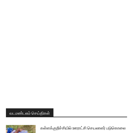
வடமண்டலம் செய்திகள்
கள்ளக்குறிச்சியில் ஊராட்சி செயலாளர் படுகொலை