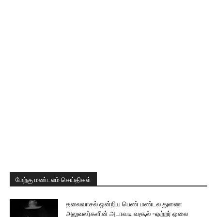
மேற்கு மண்டலம் செய்திகள்
தலைவாசல் ஒன்றிய பெண் மண்டல துணை
அலுவலர்களின் அடாவடி வசூல் -ஒற்றர் ஓலை