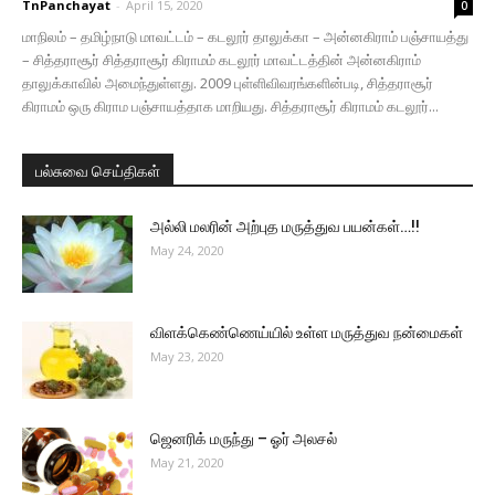
TnPanchayat
-
April 15, 2020
0
மாநிலம் – தமிழ்நாடு மாவட்டம் – கடலூர் தாலுக்கா – அன்னகிராம் பஞ்சாயத்து
– சித்தராசூர் சித்தராசூர் கிராமம் கடலூர் மாவட்டத்தின் அன்னகிராம்
தாலுக்காவில் அமைந்துள்ளது. 2009 புள்ளிவிவரங்களின்படி, சித்தராசூர்
கிராமம் ஒரு கிராம பஞ்சாயத்தாக மாறியது. சித்தராசூர் கிராமம் கடலூர்...
பல்சுவை செய்திகள்
அல்லி மலரின் அற்புத மருத்துவ பயன்கள்…!!
May 24, 2020
விளக்கெண்ணெய்யில் உள்ள மருத்துவ நன்மைகள்
May 23, 2020
ஜெனரிக் மருந்து – ஓர் அலசல்
May 21, 2020