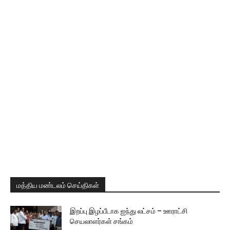
மத்திய மண்டலம் செய்திகள்
இறப்பு இழப்பீடாக ஐந்து லட்சம் – ஊராட்சி
செயலாளர்கள் சங்கம்