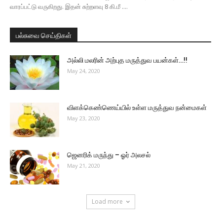
வாரப்பட்டு வருகிறது. இதன் சுற்றளவு 8 கி.மீ ....
பல்சுவை செய்திகள்
அல்லி மலரின் அற்புத மருத்துவ பயன்கள்…!!
May 24, 2020
விளக்கெண்ணெய்யில் உள்ள மருத்துவ நன்மைகள்
May 23, 2020
ஜெனரிக் மருந்து – ஓர் அலசல்
May 21, 2020
Load more