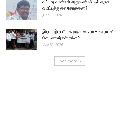
வட்டார வளர்ச்சி அலுவலர் வீட்டில் லஞ்ச
ஒழிப்புத்துறை சோதனை?
June 1, 2026
இறப்பு இழப்பீடாக ஐந்து லட்சம் – ஊராட்சி
செயலாளர்கள் சங்கம்
May 30, 2026
Load more