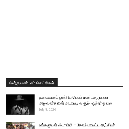
மேற்கு மண்டலம் செய்திகள்
தலைவாசல் ஒன்றிய பெண் மண்டல துணை
அலுவலர்களின் அடாவடி வசூல் -ஒற்றர் ஓலை
July 8, 2026
உங்களுடன் ஸ்டாலின் – சேலம் மாவட்ட ஆட்சியர்