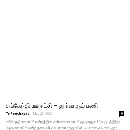
சங்கேந்தி ஊராட்சி – தூர்வாரும் பணி
TnPanchayat
-
May 23, 2020
0
சங்கேந்தி ஊராட்சி மன்றத்தின் சார்பாக ஊராட்சி முழுவதும் 19 வருடத்திற்கு
பிறகு ஊராட்சி மன்ற தலைவர் A.K. ராஜா உத்தரவின்படி பாசன வடிகால் தூர்