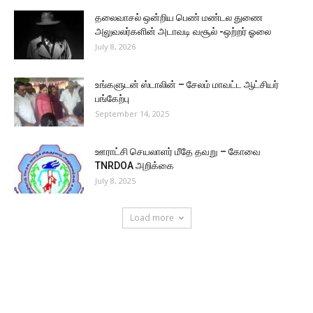
தலைவாசல் ஒன்றிய பெண் மண்டல துணை
அலுவலர்களின் அடாவடி வசூல் -ஒற்றர் ஓலை
July 8, 2026
உங்களுடன் ஸ்டாலின் – சேலம் மாவட்ட ஆட்சியர்
பங்கேற்பு
September 14, 2025
ஊராட்சி செயலாளர் மீதே தவறு – கோவை
TNRDOA அறிக்கை
July 8, 2025
Load more