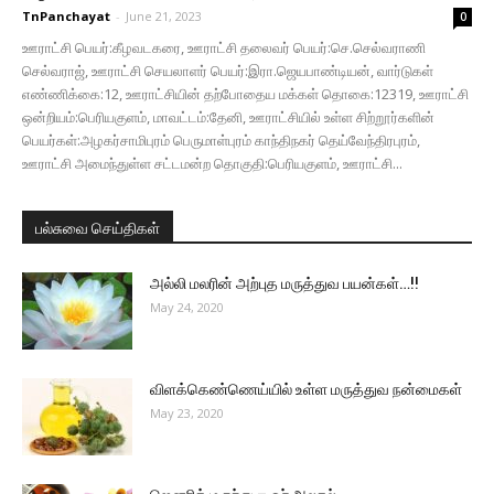
TnPanchayat
-
June 21, 2023
0
ஊராட்சி பெயர்:கீழவடகரை, ஊராட்சி தலைவர் பெயர்:செ.செல்வராணி
செல்வராஜ், ஊராட்சி செயலாளர் பெயர்:இரா.ஜெயபாண்டியன், வார்டுகள்
எண்ணிக்கை:12, ஊராட்சியின் தற்போதைய மக்கள் தொகை:12319, ஊராட்சி
ஒன்றியம்:பெரியகுளம், மாவட்டம்:தேனி, ஊராட்சியில் உள்ள சிற்றூர்களின்
பெயர்கள்:அழகர்சாமிபுரம் பெருமாள்புரம் காந்திநகர் தெய்வேந்திரபுரம்,
ஊராட்சி அமைந்துள்ள சட்டமன்ற தொகுதி:பெரியகுளம், ஊராட்சி...
பல்சுவை செய்திகள்
அல்லி மலரின் அற்புத மருத்துவ பயன்கள்…!!
May 24, 2020
விளக்கெண்ணெய்யில் உள்ள மருத்துவ நன்மைகள்
May 23, 2020