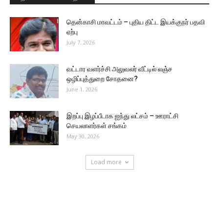
தென்காசி மாவட்டம் – புதிய திட்ட இயக்குநர் பதவி
ஏற்பு
July 7, 2026
வட்டார வளர்ச்சி அலுவலர் வீட்டில் லஞ்ச
ஒழிப்புத்துறை சோதனை?
June 1, 2026
இறப்பு இழப்பீடாக ஐந்து லட்சம் – ஊராட்சி
செயலாளர்கள் சங்கம்
May 30, 2026
Load more