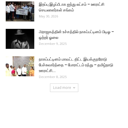
இறப்பு இழப்பீடாக ஐந்து லட்சம் – ஊராட்சி
செயலாளர்கள் சங்கம்
May 30, 2026
அராஜகத்தின் உச்சத்தில் நாகப்பட்டினம் பிடிஓ –
ஒற்றர் ஓலை
December 9, 2025
நாகப்பட்டினம் மாவட்ட திட்ட இயக்குநரோடு
பேச்சுவார்த்தை – போராட்டம் ரத்து – தமிழ்நாடு
ஊராட்சி...
December 8, 2025
Load more