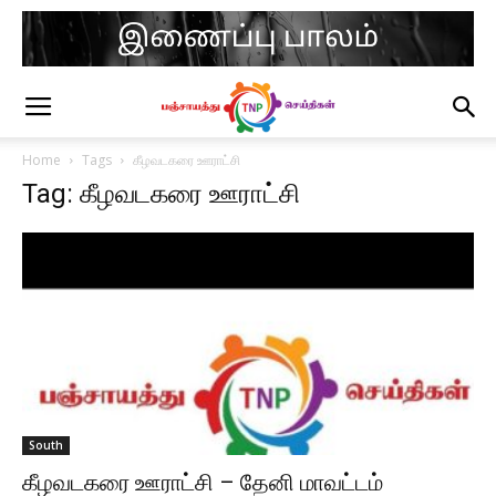
Home
Tags
கீழவடகரை ஊராட்சி
Tag: கீழவடகரை ஊராட்சி
South
கீழவடகரை ஊராட்சி – தேனி மாவட்டம்