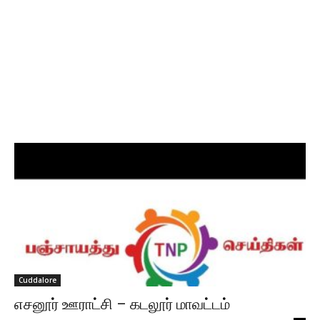
Cuddalore
எசனூர் ஊராட்சி – கடலூர் மாவட்டம்