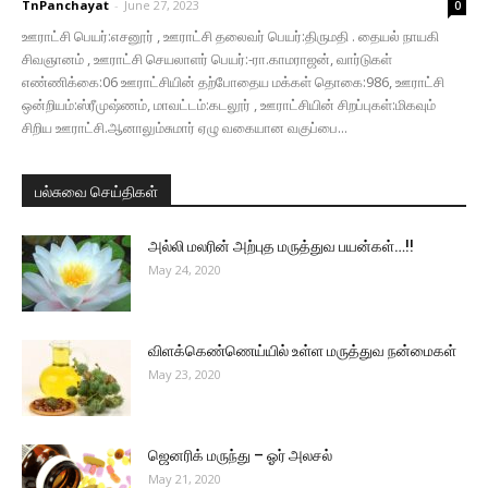
TnPanchayat
-
June 27, 2023
0
ஊராட்சி பெயர்:எசனூர் , ஊராட்சி தலைவர் பெயர்:திருமதி . தையல் நாயகி
சிவஞானம் , ஊராட்சி செயலாளர் பெயர்:-ரா.காமராஜன், வார்டுகள்
எண்ணிக்கை:06 ஊராட்சியின் தற்போதைய மக்கள் தொகை:986, ஊராட்சி
ஒன்றியம்:ஸ்ரீமுஷ்ணம், மாவட்டம்:கடலூர் , ஊராட்சியின் சிறப்புகள்:மிகவும்
சிறிய ஊராட்சி.ஆனாலும்சுமார் ஏழு வகையான வகுப்பை...
பல்சுவை செய்திகள்
அல்லி மலரின் அற்புத மருத்துவ பயன்கள்…!!
May 24, 2020
விளக்கெண்ணெய்யில் உள்ள மருத்துவ நன்மைகள்
May 23, 2020
ஜெனரிக் மருந்து – ஓர் அலசல்
May 21, 2020