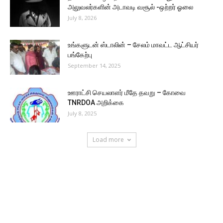
அலுவலர்களின் அடாவடி வசூல் -ஒற்றர் ஓலை
July 8, 2026
உங்களுடன் ஸ்டாலின் – சேலம் மாவட்ட ஆட்சியர்
பங்கேற்பு
September 14, 2025
ஊராட்சி செயலாளர் மீதே தவறு – கோவை
TNRDOA அறிக்கை
July 8, 2025
Load more