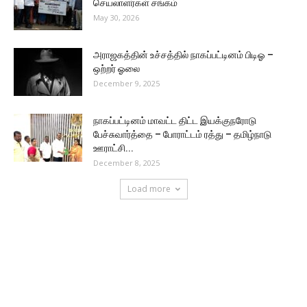
செயலாளர்கள் சங்கம்
May 30, 2026
அராஜகத்தின் உச்சத்தில் நாகப்பட்டினம் பிடிஓ –
ஒற்றர் ஓலை
December 9, 2025
நாகப்பட்டினம் மாவட்ட திட்ட இயக்குநரோடு
பேச்சுவார்த்தை – போராட்டம் ரத்து – தமிழ்நாடு
ஊராட்சி...
December 8, 2025
Load more