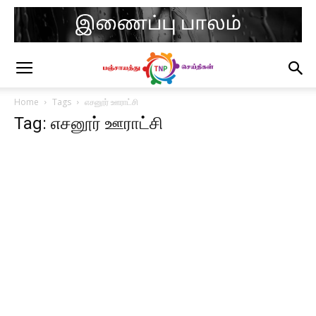
Home
Tags
எசனூர் ஊராட்சி
Tag: எசனூர் ஊராட்சி