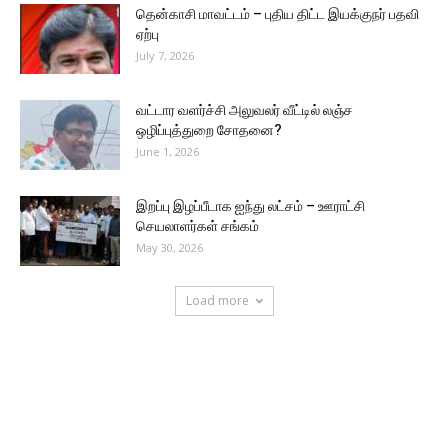
தென்காசி மாவட்டம் – புதிய திட்ட இயக்குநர் பதவி
ஏற்பு
July 7, 2026
வட்டார வளர்ச்சி அலுவலர் வீட்டில் லஞ்ச
ஒழிப்புத்துறை சோதனை?
June 1, 2026
இறப்பு இழப்பீடாக ஐந்து லட்சம் – ஊராட்சி
செயலாளர்கள் சங்கம்
May 30, 2026
Load more