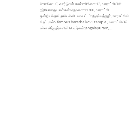
கோகிலா. C, வார்டுகள் எண்ணிக்கை:12, ஊராட்சியின்
தற்போதைய மக்கள் தொகை:11300, ஊராட்சி
ஒன்றியம்:நாட்றாம்பள்ளி , மாவட்டம்:திருப்பத்தூர், ஊராட்சிய
சிறப்புகள்:- famous baratha kovil temple , ஊராட்சியில்
உள்ள சிற்றூர்களின் பெயர்கள்:Jangalapuram,...