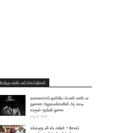
மேற்கு மண்டலம் செய்திகள்
தலைவாசல் ஒன்றிய பெண் மண்டல
துணை அலுவலர்களின் அடாவடி
வசூல் -ஒற்றர் ஓலை
July 8, 2026
உங்களுடன் ஸ்டாலின் – சேலம்