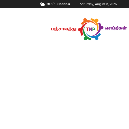
C
28.8
Saturday, August 8, 2026
Chennai
Tnpanchayat