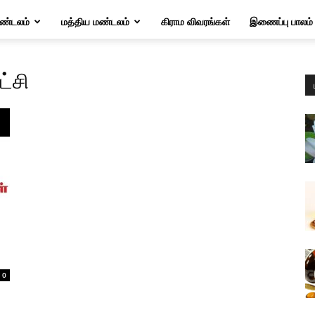
மண்டலம்
மத்திய மண்டலம்
கிராம விவரங்கள்
இணைப்பு பாலம்
ட்சி
0