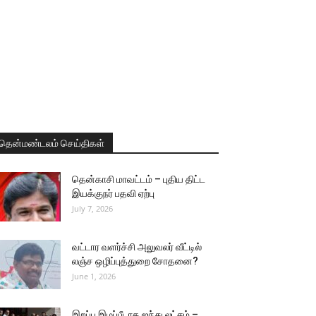
தென்மண்டலம் செய்திகள்
தென்காசி மாவட்டம் – புதிய திட்ட
இயக்குநர் பதவி ஏற்பு
July 7, 2026
வட்டார வளர்ச்சி அலுவலர் வீட்டில்
லஞ்ச ஒழிப்புத்துறை சோதனை?
June 1, 2026
இறப்பு இழப்பீடாக ஐந்து லட்சம் –