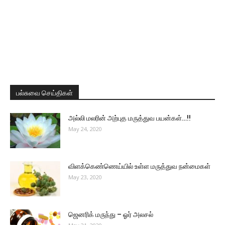
பல்சுவை செய்திகள்
அல்லி மலரின் அற்புத மருத்துவ பயன்கள்…!!
May 24, 2020
விளக்கெண்ணெய்யில் உள்ள மருத்துவ நன்மைகள்
May 23, 2020
ஜெனரிக் மருந்து – ஓர் அலசல்