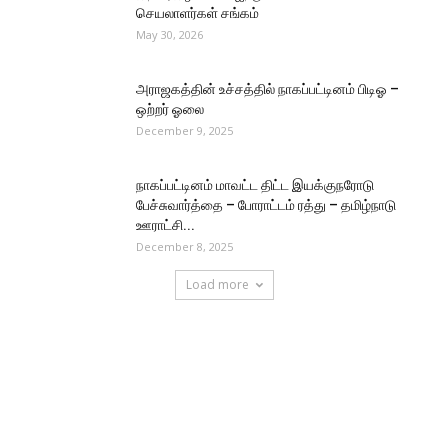
செயலாளர்கள் சங்கம்
May 30, 2026
அராஜகத்தின் உச்சத்தில் நாகப்பட்டினம் பிடிஓ –
ஒற்றர் ஓலை
December 9, 2025
நாகப்பட்டினம் மாவட்ட திட்ட இயக்குநரோடு
பேச்சுவார்த்தை – போராட்டம் ரத்து – தமிழ்நாடு
ஊராட்சி...
December 8, 2025
Load more