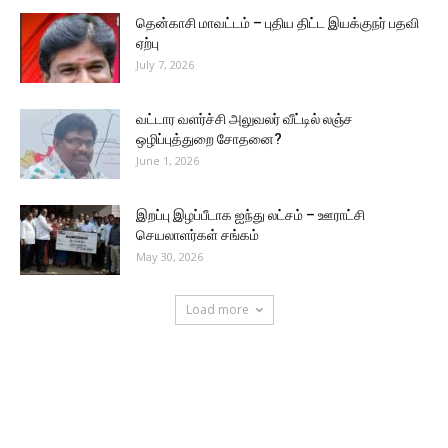
தென்காசி மாவட்டம் – புதிய திட்ட இயக்குநர் பதவி
ஏற்பு
July 7, 2026
வட்டார வளர்ச்சி அலுவலர் வீட்டில் லஞ்ச
ஒழிப்புத்துறை சோதனை?
June 1, 2026
இறப்பு இழப்பீடாக ஐந்து லட்சம் – ஊராட்சி
செயலாளர்கள் சங்கம்
May 30, 2026
Load more