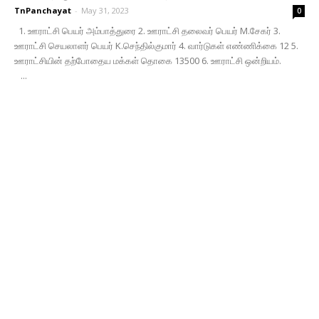
TnPanchayat
-
May 31, 2023
0
1. ஊராட்சி பெயர் அம்பாத்துரை 2. ஊராட்சி தலைவர் பெயர் M.சேகர் 3.
ஊராட்சி செயலாளர் பெயர் K.செந்தில்குமார் 4. வார்டுகள் எண்ணிக்கை 12 5.
ஊராட்சியின் தற்போதைய மக்கள் தொகை 13500 6. ஊராட்சி ஒன்றியம்.
...