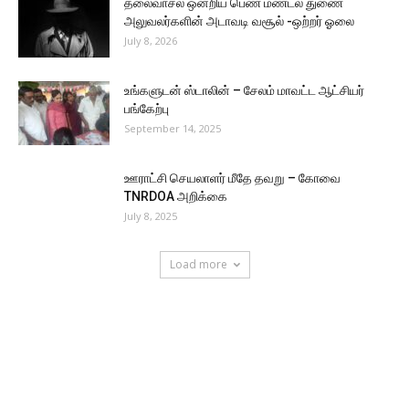
தலைவாசல் ஒன்றிய பெண் மண்டல துணை
அலுவலர்களின் அடாவடி வசூல் -ஒற்றர் ஓலை
July 8, 2026
உங்களுடன் ஸ்டாலின் – சேலம் மாவட்ட ஆட்சியர்
பங்கேற்பு
September 14, 2025
ஊராட்சி செயலாளர் மீதே தவறு – கோவை
TNRDOA அறிக்கை
July 8, 2025
Load more